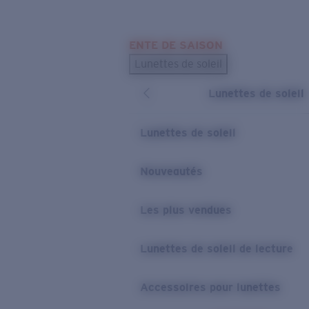
Skip to main content
ENTE DE SAISON
LES PLUS RECHERCHÉS
Lunettes de soleil
Meilleures ventes de lunettes de soleil
Lunettes de soleil
Nouveaux modèles solaires
LIENS UTILES
Lunettes de soleil
Verres de rechange
Nouveautés
Garantie et Réparations
Les plus vendues
Lunettes de soleil de lecture
Accessoires pour lunettes