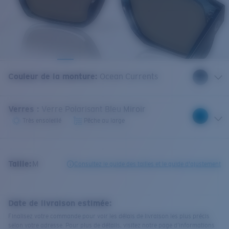
Couleur de la monture
:
Ocean Currents
Verres
:
Verre Polarisant Bleu Miroir
Très ensoleillé
Pêche au large
Taille:
M
Consultez le guide des tailles et le guide d'ajustement
Date de livraison estimée:
Finalisez votre commande pour voir les délais de livraison les plus précis
selon votre adresse. Pour plus de détails, visitez notre page d’informations