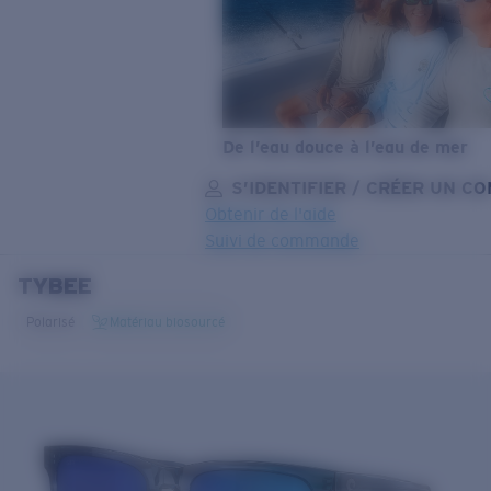
De l’eau douce à l’eau de mer
S’IDENTIFIER / CRÉER UN C
Obtenir de l'aide
Suivi de commande
TYBEE
OBJECTIF MIS À JOUR
AJOUTÉ AU PANIER!
Polarisé
Matériau biosourcé
Prix :
Gratuit
Quantité:
Prix :
Gratuit
Quantité: