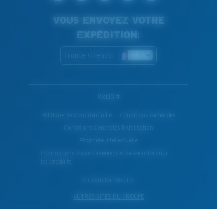
VOUS ENVOYEZ VOTRE
EXPÉDITION:
France (French)
WebID #
Politique De Confidentialité
Conditions Générales
Conditions Generales D’utilisation
Propriété Intellectuelle
Informations d'avertissement et de sécurité pour
les produits
© Costa Del Mar, Inc.
AUTRES SITES DU GROUPE