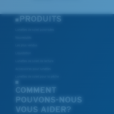
PRODUITS
Lunettes de soleil polarisées
Nouveautés
Les plus vendus
Liquidation
Lunettes de soleil de lecture
Accessoires pour lunettes
Lunettes de soleil pour la pêche
COMMENT
POUVONS-NOUS
VOUS AIDER?