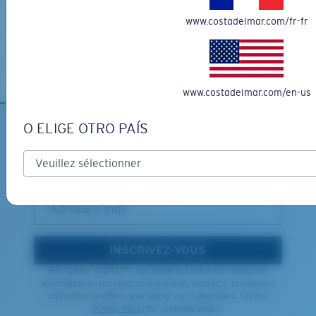
lunettes de soleil Costa parfaite, c'est pourquoi nous vous offrons
les retours gratuits pour toute commande passée sur
www.costadelmar.com/fr-fr
CostaDelMar.com.
En savoir plus
XL
www.costadelmar.com/en-us
Les deux dernières chevilles?
Vous cherchez peut-être une monture de
grande
O ELIGE OTRO PAÍS
INSCRIVEZ-VOUS À
taille.
L'INFOLETTRE ET RECEVEZ
DES PROMOTIONS
*Adresse e-mail
INSCRIVEZ-VOUS
By clicking "SIGN UP", you agree to receive our emails for
information on the latest brand stories, products, promotions
and exclusive offers reserved for our subscribers. See our
Privacy Policy
for complete details.