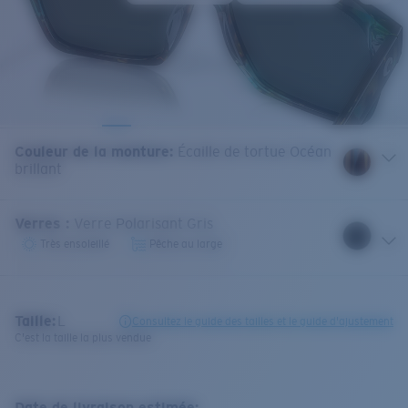
Couleur de la monture
:
Écaille de tortue Océan
brillant
Verres
:
Verre Polarisant Gris
Très ensoleillé
Pêche au large
Taille:
L
Consultez le guide des tailles et le guide d'ajustement
C'est la taille la plus vendue
Date de livraison estimée: