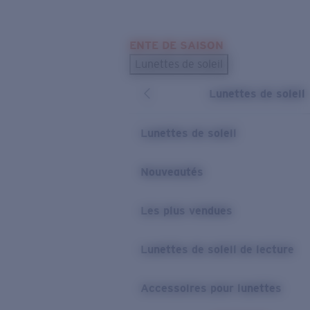
Skip to main content
ENTE DE SAISON
LES PLUS RECHERCHÉS
Lunettes de soleil
Meilleures ventes de lunettes de soleil
Lunettes de soleil
Nouveaux modèles solaires
LIENS UTILES
Lunettes de soleil
Verres de rechange
Nouveautés
Garantie et Réparations
Les plus vendues
Lunettes de soleil de lecture
Accessoires pour lunettes