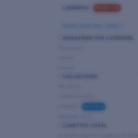
Liquidation
PROMOTION
Besoin d’aide pour choisir ?
MAGASINER PAR CATÉGORIE
Performance
Hybride
Lifestyle
COLLECTIONS
PRO Series
Collection Del Mar
Untangled
NOUVEAU
Pathfinder Series
LUNETTES COSTA
Au large et dans des conditions de fort