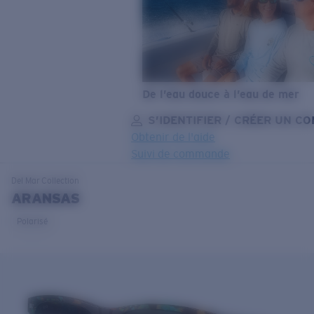
De l’eau douce à l’eau de mer
S’IDENTIFIER / CRÉER UN C
Obtenir de l'aide
Suivi de commande
OBJECTIF MIS À JOUR
AJOUTÉ AU PANIER!
Del Mar
Collection
ARANSAS
Polarisé
Prix :
Gratuit
Quantité:
Prix :
Gratuit
Quantité: