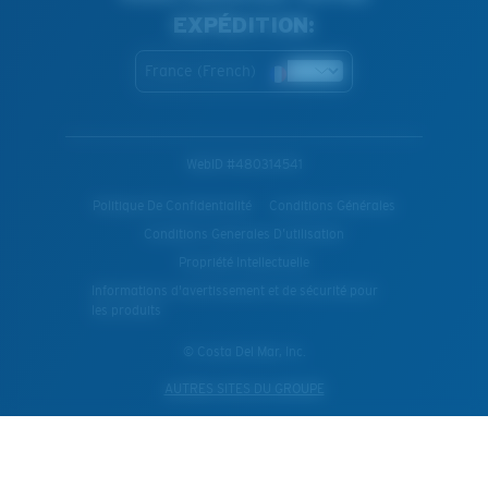
EXPÉDITION:
France (French)
WebID #
480314541
Politique De Confidentialité
Conditions Générales
Conditions Generales D’utilisation
Propriété Intellectuelle
Informations d'avertissement et de sécurité pour
les produits
© Costa Del Mar, Inc.
AUTRES SITES DU GROUPE