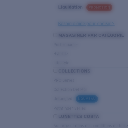
Liquidation
PROMOTION
Besoin d’aide pour choisir ?
MAGASINER PAR CATÉGORIE
Performance
Hybride
Lifestyle
COLLECTIONS
PRO Series
Collection Del Mar
Untangled
NOUVEAU
Pathfinder Series
LUNETTES COSTA
Au large et dans des conditions de fort