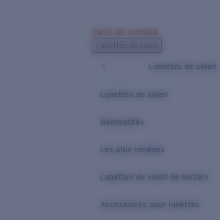
Skip to main content
ENTE DE SAISON
LES PLUS RECHERCHÉS
Lunettes de soleil
Meilleures ventes de lunettes de soleil
Lunettes de soleil
Nouveaux modèles solaires
LIENS UTILES
Lunettes de soleil
Verres de rechange
Nouveautés
Garantie et Réparations
Les plus vendues
Lunettes de soleil de lecture
Accessoires pour lunettes