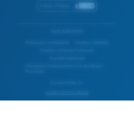
France (French)
WebID #
296410939
Politique De Confidentialité
Conditions Générales
Conditions Generales D’utilisation
Propriété Intellectuelle
Informations d'avertissement et de sécurité pour
les produits
© Costa Del Mar, Inc.
AUTRES SITES DU GROUPE