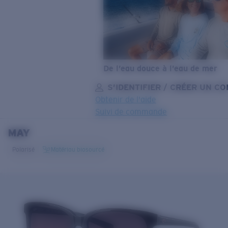
De l’eau douce à l’eau de mer
S’IDENTIFIER / CRÉER UN C
Obtenir de l'aide
Suivi de commande
MAY
OBJECTIF MIS À JOUR
AJOUTÉ AU PANIER!
Polarisé
Matériau biosourcé
Prix :
Gratuit
Quantité:
Prix :
Gratuit
Quantité: