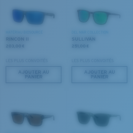
BREVET U.S. N° 6.334.680
DÉCOUVREZ NOTRE MISSION
que vous recherchez.
BREVET U.S. N° 6.604.824
MATÉRIAU BIOSOURCÉ
DEL MAR COLLECTION
RINCON II
SULLIVAN
203,00 €
251,00 €
LES PLUS CONVOITÉS
LES PLUS CONVOITÉS
AJOUTER AU
AJOUTER AU
PANIER
PANIER
S
M
Jusqu’au bout?
Vous cherchez peut-être une monture de
petite
ou de
taille
moyenne
.