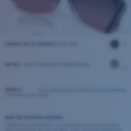
Couleur de la monture
:
Pink Sand
Verres
:
Verre Polarisant Dégradé Rose
Taille:
M
Consultez le guide des tailles et le guide d'ajustement
C'est la taille la plus vendue
Date de livraison estimée:
Finalisez votre commande pour voir les délais de livraison les plus précis
selon votre adresse. Pour plus de détails, visitez notre page d’informations