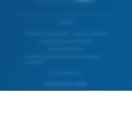
WebID #
Politique De Confidentialité
Conditions Générales
Conditions Generales D’utilisation
Propriété Intellectuelle
Informations d'avertissement et de sécurité pour
les produits
© Costa Del Mar, Inc.
AUTRES SITES DU GROUPE