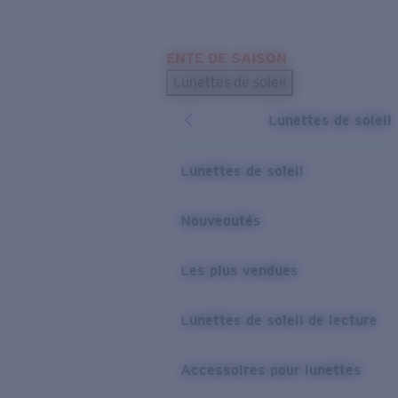
Skip to main content
ENTE DE SAISON
LES PLUS RECHERCHÉS
Lunettes de soleil
Meilleures ventes de lunettes de soleil
Lunettes de soleil
Nouveaux modèles solaires
LIENS UTILES
Lunettes de soleil
Verres de rechange
Nouveautés
Garantie et Réparations
Les plus vendues
Lunettes de soleil de lecture
Accessoires pour lunettes