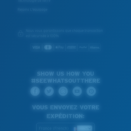
Technologie de verre
Rejoins L'équipage
Nous vous garantissons que chaque transaction
est sécurisée à 100%
SHOW US HOW YOU
#SEEWHATSOUTTHERE
VOUS ENVOYEZ VOTRE
EXPÉDITION:
France (French)