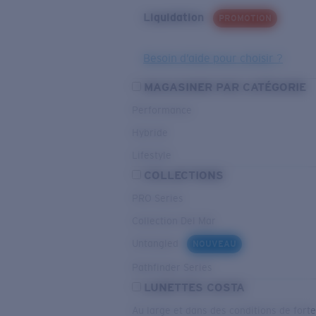
Liquidation
PROMOTION
Besoin d’aide pour choisir ?
MAGASINER PAR CATÉGORIE
Performance
Hybride
Lifestyle
COLLECTIONS
PRO Series
Collection Del Mar
Untangled
NOUVEAU
Pathfinder Series
LUNETTES COSTA
Au large et dans des conditions de fort