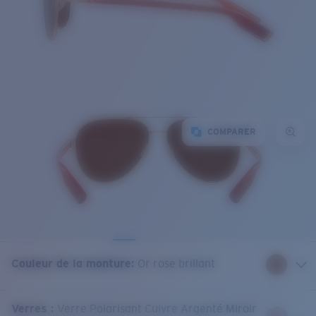
COMPARER
Couleur de la monture
:
Or rose brillant
Verres
:
Verre Polarisant Cuivre Argenté Miroir