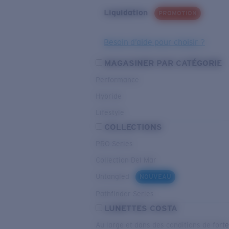
Liquidation
PROMOTION
Besoin d’aide pour choisir ?
MAGASINER PAR CATÉGORIE
Performance
Hybride
Lifestyle
COLLECTIONS
PRO Series
Collection Del Mar
Untangled
NOUVEAU
Pathfinder Series
LUNETTES COSTA
Au large et dans des conditions de fort