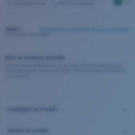
Luminosité variable
Pêche à vue et côtière
Taille:
L
Consultez le guide des tailles et le guide d'ajustement
C'est la taille la plus vendue
Date de livraison estimée:
Finalisez votre commande pour voir les délais de livraison les plus précis
selon votre adresse. Pour plus de détails, visitez notre page d’informations
sur la livraison.
Avantages du Produit
Verre polarisé 580 de première qualité*
Détails du produit