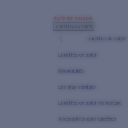
Skip to main content
ENTE DE SAISON
LES PLUS RECHERCHÉS
Lunettes de soleil
Meilleures ventes de lunettes de soleil
Lunettes de soleil
Nouveaux modèles solaires
LIENS UTILES
Lunettes de soleil
Verres de rechange
Nouveautés
Garantie et Réparations
Les plus vendues
Lunettes de soleil de lecture
Accessoires pour lunettes