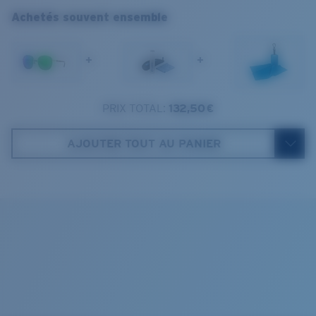
Catégorie de verres :
3P
1. Largeur monture:
134 mm
Achetés souvent ensemble
2. Largeur pont:
18 mm
+
+
3. Largeur verres:
55 mm
4. Hauteur verres:
50.3 mm
PRIX TOTAL:
132,50 €
Costa Case
5. Longueur branches:
133 mm
AJOUTER TOUT AU PANIER
VERRES COSTA 580®
Cleaning Cloth
Mis au point par nos experts du spectre lumineux, les
verres Costa 580 permettent d’améliorer les couleurs
contrairement aux verres de lunettes de soleil