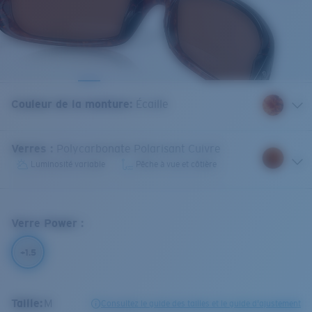
Couleur de la monture
:
Écaille
Verres
:
Polycarbonate Polarisant Cuivre
Luminosité variable
Pêche à vue et côtière
Verre Power
:
+1.5
Taille:
M
Consultez le guide des tailles et le guide d'ajustement