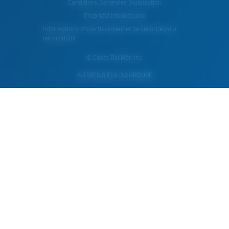
Conditions Generales D’utilisation
Propriété Intellectuelle
Informations d'avertissement et de sécurité pour
les produits
© Costa Del Mar, Inc.
AUTRES SITES DU GROUPE