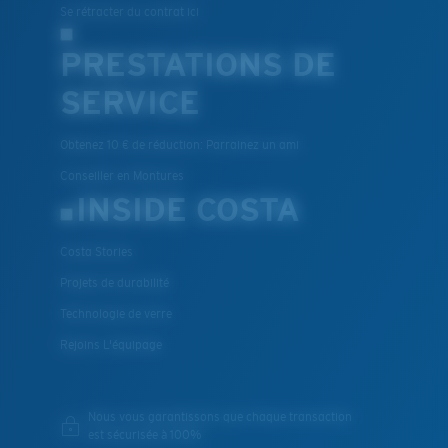
Se rétracter du contrat ici
XL
PRESTATIONS DE
SERVICE
Les deux dernières chevilles?
Vous cherchez peut-être une monture de
grande
Obtenez 10 € de réduction: Parrainez un ami
taille.
Conseiller en Montures
INSIDE COSTA
Costa Stories
Projets de durabilité
Technologie de verre
Rejoins L'équipage
Nous vous garantissons que chaque transaction
est sécurisée à 100%