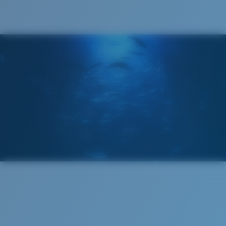
3. Largeur verres:
59 mm
Costa Case
4. Hauteur verres:
35.9 mm
5. Longueur branches:
130 mm
Cleaning Cloth
VERRES COSTA 580®
Mis au point par nos experts du spectre lumineux, les
verres Costa 580 permettent d’améliorer les couleurs
contrairement aux verres de lunettes de soleil
classiques qui peuvent se révéler insuffisants.
La technologie brevetée des
verres gère la lumière grâce à: