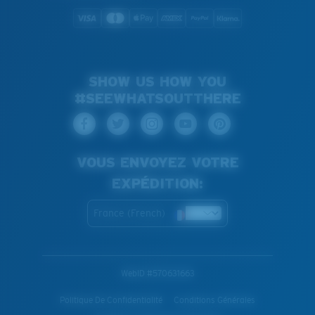
SHOW US HOW YOU
#SEEWHATSOUTTHERE
VOUS ENVOYEZ VOTRE
EXPÉDITION:
France (French)
WebID #
570631663
Politique De Confidentialité
Conditions Générales