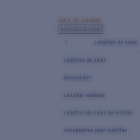
Skip to main content
ENTE DE SAISON
LES PLUS RECHERCHÉS
Lunettes de soleil
Meilleures ventes de lunettes de soleil
Lunettes de soleil
Nouveaux modèles solaires
LIENS UTILES
Lunettes de soleil
Verres de rechange
Nouveautés
Garantie et Réparations
Les plus vendues
Lunettes de soleil de lecture
Accessoires pour lunettes