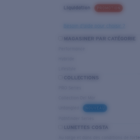
Liquidation
PROMOTION
Besoin d’aide pour choisir ?
MAGASINER PAR CATÉGORIE
Performance
Hybride
Lifestyle
COLLECTIONS
PRO Series
Collection Del Mar
Untangled
NOUVEAU
Pathfinder Series
LUNETTES COSTA
Au large et dans des conditions de fort