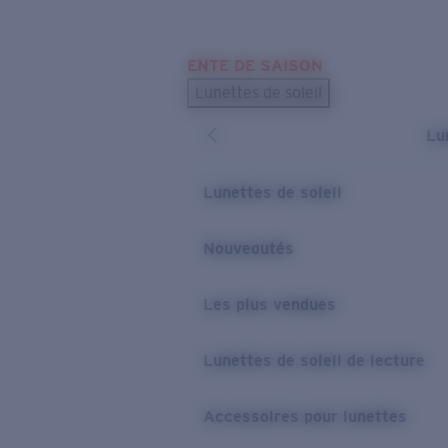
Skip to main content
ENTE DE SAISON
LES PLUS RECHERCHÉS
Lunettes de soleil
Meilleures ventes de lunettes de soleil
Lu
Nouveaux modèles solaires
LIENS UTILES
Lunettes de soleil
Verres de rechange
Nouveautés
Garantie et Réparations
Les plus vendues
Lunettes de soleil de lecture
Accessoires pour lunettes