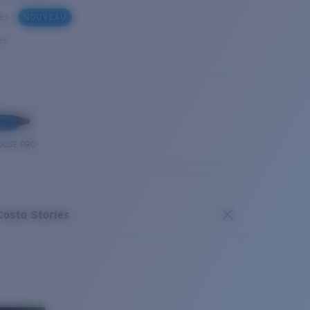
ues
NOUVEAU
es
OUSE PRO
Costa Stories