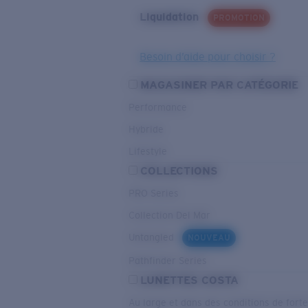
Liquidation
PROMOTION
Besoin d’aide pour choisir ?
MAGASINER PAR CATÉGORIE
Performance
Hybride
Lifestyle
COLLECTIONS
PRO Series
Collection Del Mar
Untangled
NOUVEAU
Pathfinder Series
LUNETTES COSTA
Au large et dans des conditions de fort