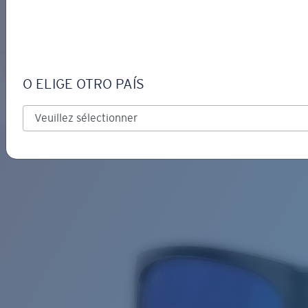
S’IDENTIFIER / CRÉER UN C
Obtenir de l'aide
Suivi de commande
FERG
OBJECTIF MIS À JOUR
AJOUTÉ AU PANIER!
O ELIGE OTRO PAÍS
Polarisé
Matériau biosourcé
Prix :
Gratuit
Quantité:
Prix :
Gratuit
Quantité: