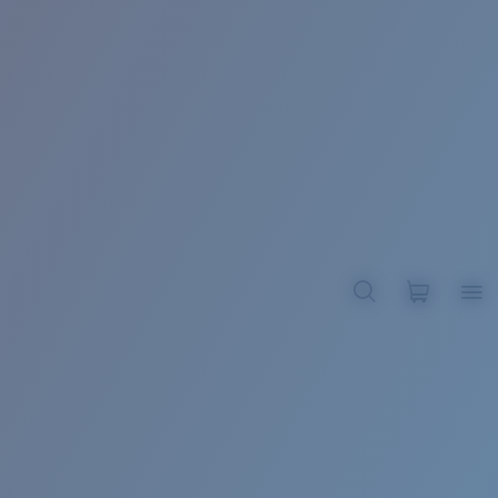
BROADBILL II XL