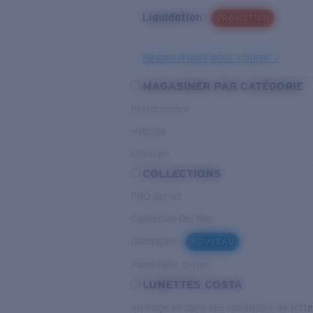
Liquidation
PROMOTION
Besoin d’aide pour choisir ?
MAGASINER PAR CATÉGORIE
Performance
Hybride
Lifestyle
COLLECTIONS
PRO Series
Collection Del Mar
Untangled
NOUVEAU
Pathfinder Series
LUNETTES COSTA
Au large et dans des conditions de fort