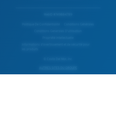
WebID #
749884789
Politique De Confidentialité
Conditions Générales
Conditions Generales D’utilisation
Propriété Intellectuelle
Informations d'avertissement et de sécurité pour
les produits
© Costa Del Mar, Inc.
AUTRES SITES DU GROUPE