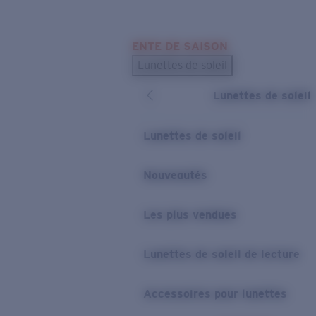
Skip to main content
ENTE DE SAISON
LES PLUS RECHERCHÉS
Lunettes de soleil
Meilleures ventes de lunettes de soleil
Lunettes de soleil
Nouveaux modèles solaires
LIENS UTILES
Lunettes de soleil
Verres de rechange
Nouveautés
Garantie et Réparations
Les plus vendues
Lunettes de soleil de lecture
Accessoires pour lunettes