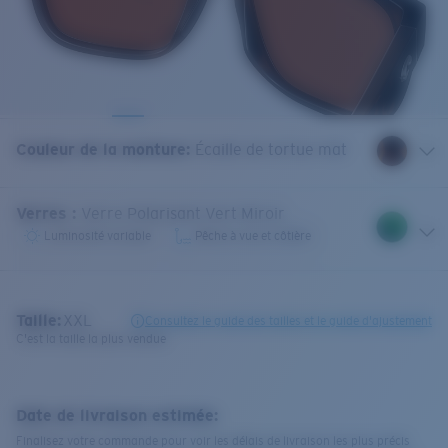
Couleur de la monture
:
Écaille de tortue mat
Verres
:
Verre Polarisant Vert Miroir
Luminosité variable
Pêche à vue et côtière
Taille:
XXL
Consultez le guide des tailles et le guide d'ajustement
C'est la taille la plus vendue
Date de livraison estimée:
Finalisez votre commande pour voir les délais de livraison les plus précis