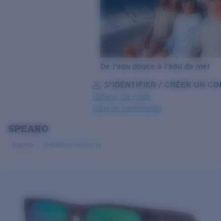
De l’eau douce à l’eau de mer
S’IDENTIFIER / CRÉER UN C
Obtenir de l'aide
Suivi de commande
SPEARO
OBJECTIF MIS À JOUR
AJOUTÉ AU PANIER!
Polarisé
Matériau biosourcé
Prix :
Gratuit
Quantité:
Prix :
Gratuit
Quantité: