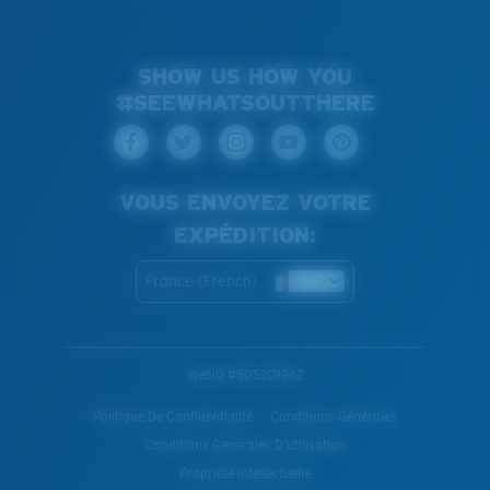
SHOW US HOW YOU
#SEEWHATSOUTTHERE
VOUS ENVOYEZ VOTRE
EXPÉDITION:
France (French)
WebID #
505201962
Politique De Confidentialité
Conditions Générales
Conditions Generales D’utilisation
Propriété Intellectuelle