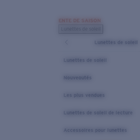
Skip to main content
ENTE DE SAISON
LES PLUS RECHERCHÉS
Lunettes de soleil
Meilleures ventes de lunettes de soleil
Lunettes de soleil
Nouveaux modèles solaires
LIENS UTILES
Lunettes de soleil
Verres de rechange
Nouveautés
Garantie et Réparations
Les plus vendues
Lunettes de soleil de lecture
Accessoires pour lunettes