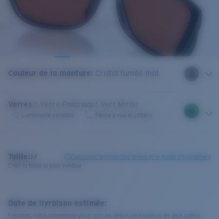
Couleur de la monture
:
Cristal fumée mat
Verres
:
Verre Polarisant Vert Miroir
Luminosité variable
Pêche à vue et côtière
Taille:
M
Consultez le guide des tailles et le guide d'ajustement
C'est la taille la plus vendue
Date de livraison estimée:
Finalisez votre commande pour voir les délais de livraison les plus précis