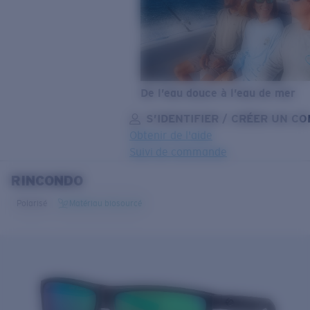
De l’eau douce à l’eau de mer
S’IDENTIFIER / CRÉER UN C
Obtenir de l'aide
Suivi de commande
RINCONDO
OBJECTIF MIS À JOUR
AJOUTÉ AU PANIER!
Polarisé
Matériau biosourcé
Prix :
Gratuit
Quantité:
Prix :
Gratuit
Quantité: