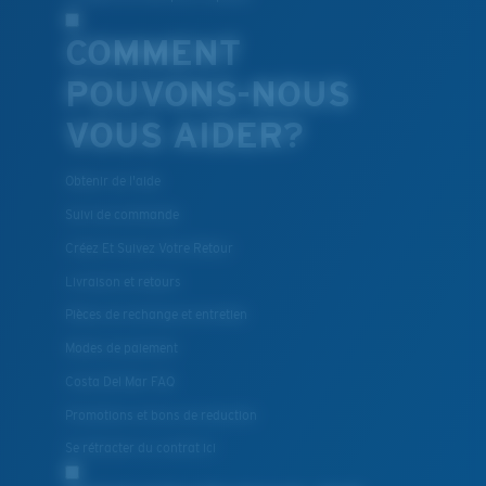
COMMENT
POUVONS-NOUS
VOUS AIDER?
Obtenir de l'aide
Suivi de commande
Créez Et Suivez Votre Retour
Livraison et retours
Pièces de rechange et entretien
Modes de paiement
Costa Del Mar FAQ
Promotions et bons de reduction
Se rétracter du contrat ici