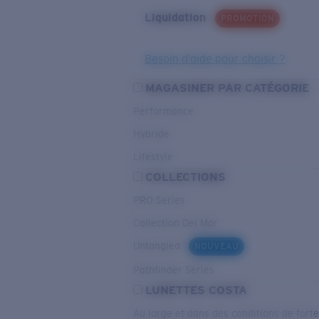
Liquidation
PROMOTION
Besoin d’aide pour choisir ?
MAGASINER PAR CATÉGORIE
Performance
Hybride
Lifestyle
COLLECTIONS
PRO Series
Collection Del Mar
Untangled
NOUVEAU
Pathfinder Series
LUNETTES COSTA
Au large et dans des conditions de fort