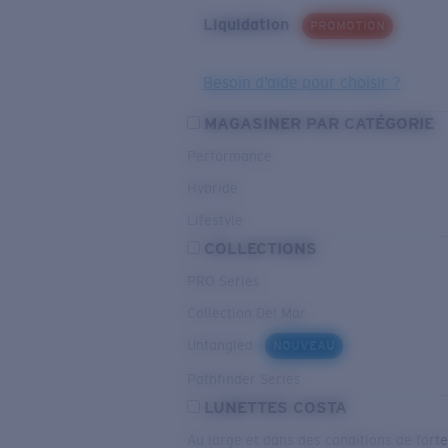
Liquidation
PROMOTION
Besoin d’aide pour choisir ?
MAGASINER PAR CATÉGORIE
Performance
Hybride
Lifestyle
COLLECTIONS
PRO Series
Collection Del Mar
Untangled
NOUVEAU
Pathfinder Series
LUNETTES COSTA
Au large et dans des conditions de fort