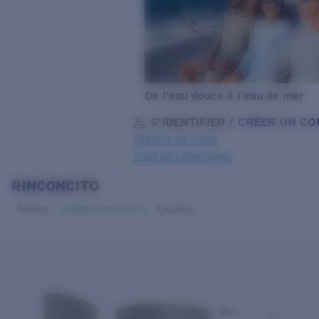
De l’eau douce à l’eau de mer
S’IDENTIFIER / CRÉER UN C
Obtenir de l'aide
Suivi de commande
RINCONCITO
OBJECTIF MIS À JOUR
AJOUTÉ AU PANIER!
Polarisé
Matériau biosourcé
Exclusive
Prix :
Gratuit
Quantité:
Prix :
Gratuit
Quantité: