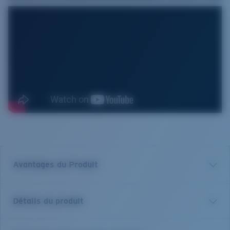
Avantages du Produit
Verre polarisé 580 de première qualité*
Détails du produit
Filtrer les reflets est essentiel pour quiconque se
trouve sur l'eau ou au grand air. Nous ne vendons