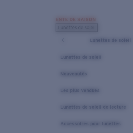
Skip to main content
ENTE DE SAISON
LES PLUS RECHERCHÉS
Lunettes de soleil
Meilleures ventes de lunettes de soleil
Lunettes de soleil
Nouveaux modèles solaires
LIENS UTILES
Lunettes de soleil
Verres de rechange
Nouveautés
Garantie et Réparations
Les plus vendues
Lunettes de soleil de lecture
Accessoires pour lunettes