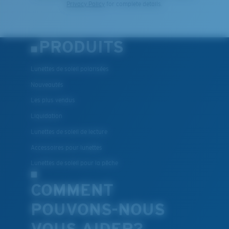
Privacy Policy
for complete details.
PRODUITS
Lunettes de soleil polarisées
Nouveautés
Les plus vendus
Liquidation
Lunettes de soleil de lecture
Accessoires pour lunettes
Lunettes de soleil pour la pêche
COMMENT
POUVONS-NOUS
VOUS AIDER?