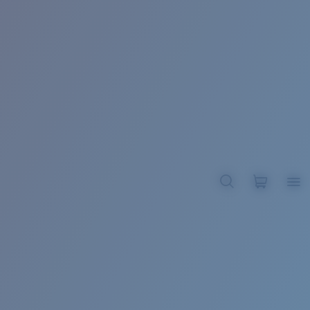
BROADBILL II XL