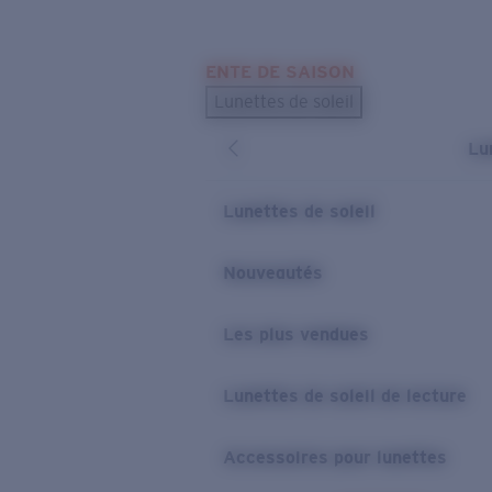
Skip to main content
ENTE DE SAISON
LES PLUS RECHERCHÉS
Lunettes de soleil
Meilleures ventes de lunettes de soleil
Lu
Nouveaux modèles solaires
LIENS UTILES
Lunettes de soleil
Verres de rechange
Nouveautés
Garantie et Réparations
Les plus vendues
Lunettes de soleil de lecture
Accessoires pour lunettes