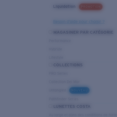
Liquidation
PROMOTION
Besoin d’aide pour choisir ?
MAGASINER PAR CATÉGORIE
Performance
Hybride
Lifestyle
COLLECTIONS
PRO Series
Collection Del Mar
Untangled
NOUVEAU
Pathfinder Series
LUNETTES COSTA
Au large et dans des conditions de fort