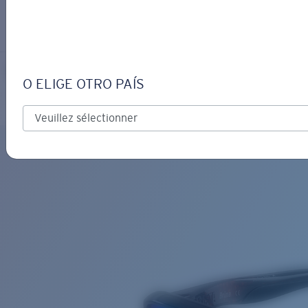
S’IDENTIFIER / CRÉER UN C
Obtenir de l'aide
Suivi de commande
BRINE
OBJECTIF MIS À JOUR
AJOUTÉ AU PANIER!
O ELIGE OTRO PAÍS
Polarisé
Matériau biosourcé
Prix :
Gratuit
Quantité:
Prix :
Gratuit
Quantité: