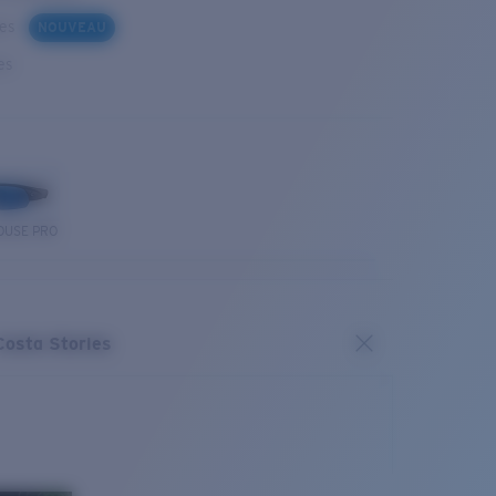
ues
NOUVEAU
es
OUSE PRO
Costa Stories