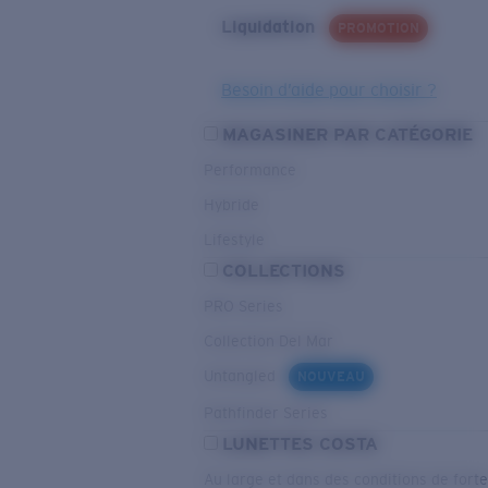
Liquidation
PROMOTION
Besoin d’aide pour choisir ?
MAGASINER PAR CATÉGORIE
Performance
Hybride
Lifestyle
COLLECTIONS
PRO Series
Collection Del Mar
Untangled
NOUVEAU
Pathfinder Series
LUNETTES COSTA
Au large et dans des conditions de fort