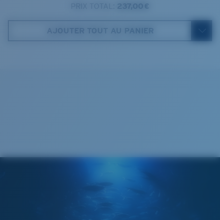
PRIX TOTAL:
237,00 €
Costa Case
4. Hauteur verres:
44.5 mm
AJOUTER TOUT AU PANIER
5. Longueur branches:
140 mm
Cleaning Cloth
VERRES COSTA 580®
Mis au point par nos experts du spectre lumineux, les
verres Costa 580 permettent d’améliorer les couleurs
contrairement aux verres de lunettes de soleil
classiques qui peuvent se révéler insuffisants.
La technologie brevetée des
verres gère la lumière grâce à:
L’absorption de la lumière bleue à haute énergie