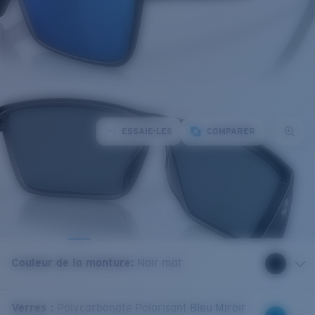
ESSAIE-LES
COMPARER
Couleur de la monture
:
Noir mat
Verres
:
Polycarbonate Polarisant Bleu Miroir