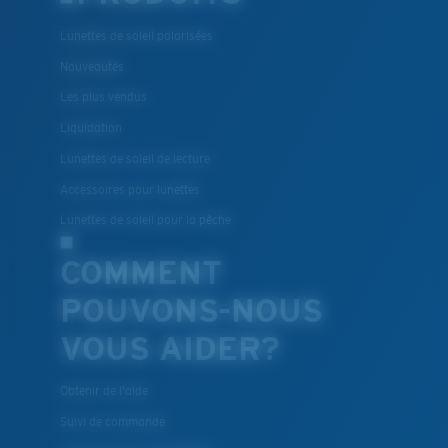
Léger et résistant aux chocs
Lunettes de soleil polarisées
Le polycarbonate sont les matériaux les plus légers
Nouveautés
et robustes qui soient pour le choix des verres
Les plus vendus
®
C-WALL
est une liaison covalente anti-rayures
Liquidation
Lunettes de soleil de lecture
BREVET U.S. N° 7.506.977
Accessoires pour lunettes
Lunettes de soleil pour la pêche
COMMENT
POUVONS-NOUS
VOUS AIDER?
Obtenir de l'aide
Suivi de commande