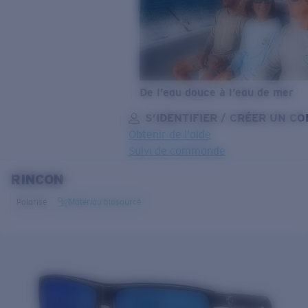
De l’eau douce à l’eau de mer
S’IDENTIFIER / CRÉER UN C
Obtenir de l'aide
Suivi de commande
RINCON
OBJECTIF MIS À JOUR
AJOUTÉ AU PANIER!
Polarisé
Matériau biosourcé
Prix :
Gratuit
Quantité:
Prix :
Gratuit
Quantité: