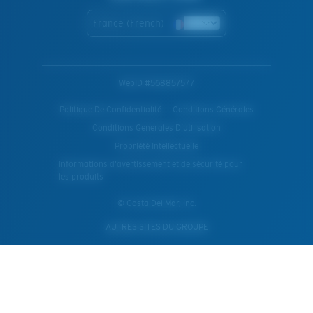
France (French)
WebID #
568857577
Politique De Confidentialité
Conditions Générales
Conditions Generales D’utilisation
Propriété Intellectuelle
Informations d'avertissement et de sécurité pour
les produits
© Costa Del Mar, Inc.
AUTRES SITES DU GROUPE