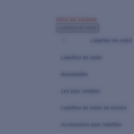
Skip to main content
ENTE DE SAISON
LES PLUS RECHERCHÉS
Lunettes de soleil
Meilleures ventes de lunettes de soleil
Lunettes de soleil
Nouveaux modèles solaires
LIENS UTILES
Lunettes de soleil
Verres de rechange
Nouveautés
Garantie et Réparations
Les plus vendues
Lunettes de soleil de lecture
Accessoires pour lunettes