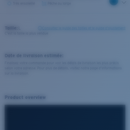
Très ensoleillé
Pêche au large
Taille:
L
Consultez le guide des tailles et le guide d'ajustement
C'est la taille la plus vendue
Date de livraison estimée:
Finalisez votre commande pour voir les délais de livraison les plus précis
selon votre adresse. Pour plus de détails, visitez notre page d’informations
sur la livraison.
Product overview