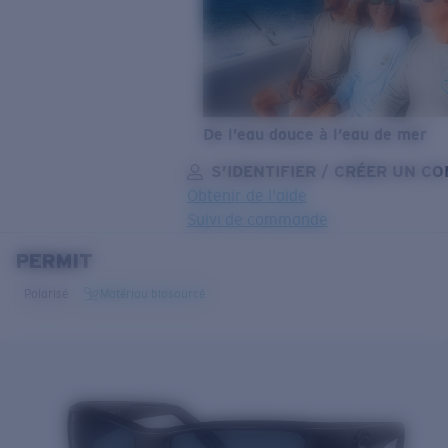
De l’eau douce à l’eau de mer
S’IDENTIFIER / CRÉER UN C
Obtenir de l'aide
Suivi de commande
PERMIT
OBJECTIF MIS À JOUR
AJOUTÉ AU PANIER!
Polarisé
Matériau biosourcé
Prix :
Gratuit
Quantité:
Prix :
Gratuit
Quantité: