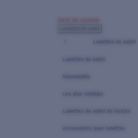
Skip to main content
ENTE DE SAISON
LES PLUS RECHERCHÉS
Lunettes de soleil
Meilleures ventes de lunettes de soleil
Lunettes de soleil
Nouveaux modèles solaires
LIENS UTILES
Lunettes de soleil
Verres de rechange
Nouveautés
Garantie et Réparations
Les plus vendues
Lunettes de soleil de lecture
Accessoires pour lunettes