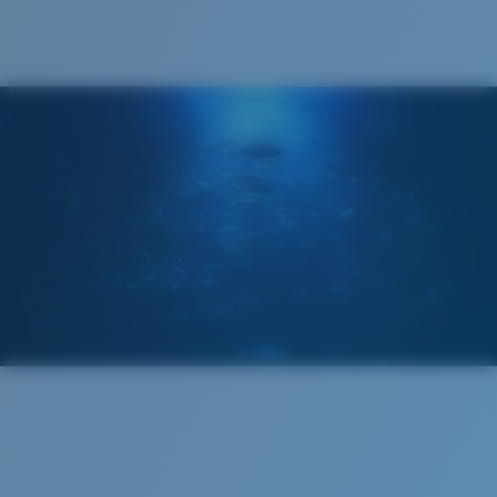
®
LIAISON COVALENTE C-WALL
MIROIR (EN OPTION)
VERRES EN POLYCARBONATE
FILM POLARISANT
VERRES EN POLYCARBONATE
®
LIAISON COVALENTE C-WALL
Standard
Ajustement Standard
Un grand verre frontal conçu pour s'adapter aux
personnes ayant une tête de taille moyenne.