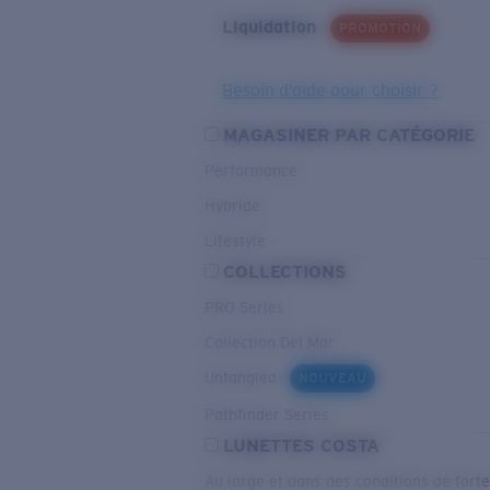
Liquidation
PROMOTION
Besoin d’aide pour choisir ?
MAGASINER PAR CATÉGORIE
Performance
Hybride
Lifestyle
COLLECTIONS
PRO Series
Collection Del Mar
Untangled
NOUVEAU
Pathfinder Series
LUNETTES COSTA
Au large et dans des conditions de fort