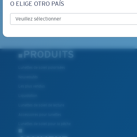
O ELIGE OTRO PAÍS
INSCRIVEZ-VOUS
By clicking "SIGN UP", you agree to receive our emails for
information on the latest brand stories, products, promotions
and exclusive offers reserved for our subscribers. See our
Privacy Policy
for complete details.
PRODUITS
Lunettes de soleil polarisées
Nouveautés
Les plus vendus
Liquidation
Lunettes de soleil de lecture
Accessoires pour lunettes
Lunettes de soleil pour la pêche