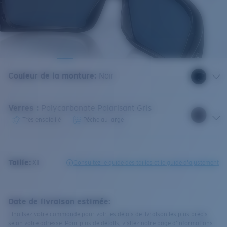
Couleur de la monture
:
Noir
Verres
:
Polycarbonate Polarisant Gris
Très ensoleillé
Pêche au large
Taille:
XL
Consultez le guide des tailles et le guide d'ajustement
Date de livraison estimée:
Finalisez votre commande pour voir les délais de livraison les plus précis
selon votre adresse. Pour plus de détails, visitez notre page d’informations