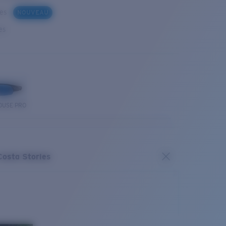
ues
NOUVEAU
es
OUSE PRO
Costa Stories