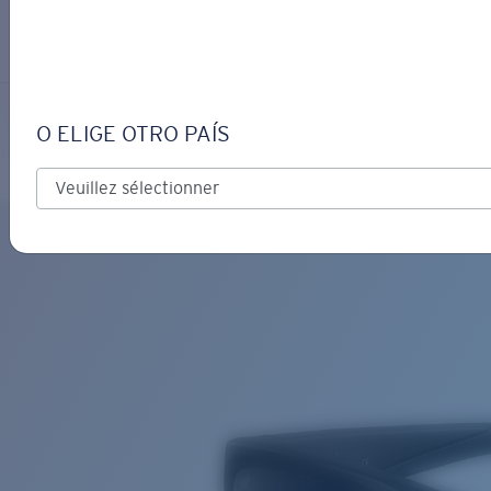
S’IDENTIFIER / CRÉER UN C
Obtenir de l'aide
Suivi de commande
JOSE
OBJECTIF MIS À JOUR
AJOUTÉ AU PANIER!
O ELIGE OTRO PAÍS
Polarisé
Matériau biosourcé
Prix :
Gratuit
Quantité:
Prix :
Gratuit
Quantité: