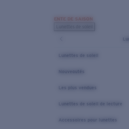
Skip to main content
ENTE DE SAISON
LES PLUS RECHERCHÉS
Lunettes de soleil
Meilleures ventes de lunettes de soleil
Lu
Nouveaux modèles solaires
LIENS UTILES
Lunettes de soleil
Verres de rechange
Nouveautés
Garantie et Réparations
Les plus vendues
Lunettes de soleil de lecture
Accessoires pour lunettes