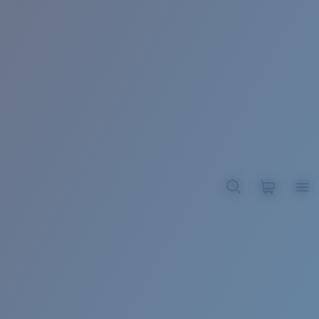
BROADBILL II XL