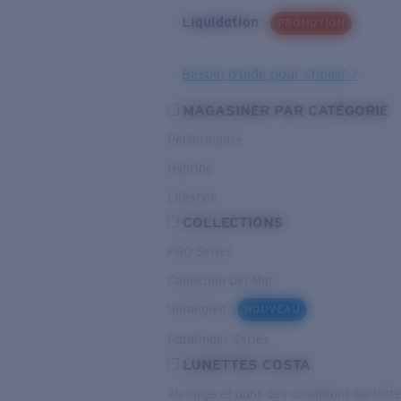
Liquidation
PROMOTION
Besoin d’aide pour choisir ?
MAGASINER PAR CATÉGORIE
Performance
Hybride
Lifestyle
COLLECTIONS
PRO Series
Collection Del Mar
Untangled
NOUVEAU
Pathfinder Series
LUNETTES COSTA
Au large et dans des conditions de fort