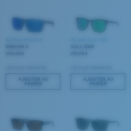
Vous avez oublié votre règle?
BREVET U.S. N° 6.334.680
Utilisez ce guide pratique pour évaluer l’ajustement
DÉCOUVREZ NOTRE MISSION
BREVET U.S. N° 6.604.824
que vous recherchez.
MATÉRIAU BIOSOURCÉ
DEL MAR COLLECTION
RINCON II
SULLIVAN
203,00 €
251,00 €
LES PLUS CONVOITÉS
LES PLUS CONVOITÉS
AJOUTER AU
AJOUTER AU
PANIER
PANIER
S
M
Jusqu’au bout?
Vous cherchez peut-être une monture de
petite
ou de
taille
moyenne
.