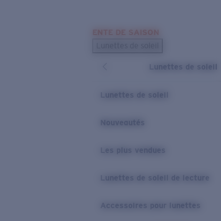
Skip to main content
ENTE DE SAISON
LES PLUS RECHERCHÉS
Lunettes de soleil
Meilleures ventes de lunettes de soleil
Lunettes de soleil
Nouveaux modèles solaires
LIENS UTILES
Lunettes de soleil
Verres de rechange
Nouveautés
Garantie et Réparations
Les plus vendues
Lunettes de soleil de lecture
Accessoires pour lunettes