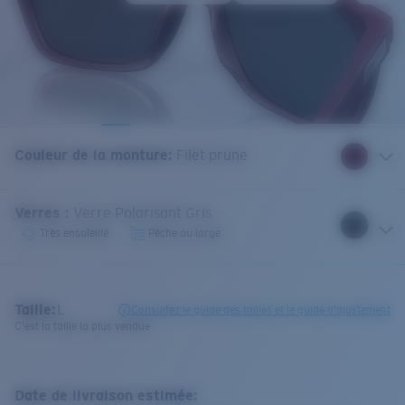
Couleur de la monture
:
Filet prune
Verres
:
Verre Polarisant Gris
Très ensoleillé
Pêche au large
Taille:
L
Consultez le guide des tailles et le guide d'ajustement
C'est la taille la plus vendue
Date de livraison estimée: