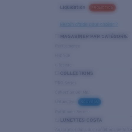
Liquidation
PROMOTION
Besoin d’aide pour choisir ?
MAGASINER PAR CATÉGORIE
Performance
Hybride
Lifestyle
COLLECTIONS
PRO Series
Collection Del Mar
Untangled
NOUVEAU
Pathfinder Series
LUNETTES COSTA
Au large et dans des conditions de fort