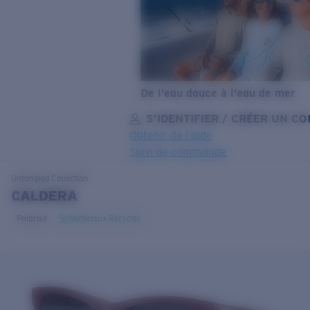
De l’eau douce à l’eau de mer
S’IDENTIFIER / CRÉER UN C
Obtenir de l'aide
Suivi de commande
OBJECTIF MIS À JOUR
AJOUTÉ AU PANIER!
Untangled
Collection
CALDERA
Polarisé
Matériaux Recyclés
Prix :
Gratuit
Quantité:
Prix :
Gratuit
Quantité: