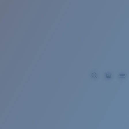
BROADBILL II XL