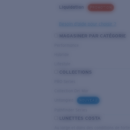
Liquidation
PROMOTION
Besoin d’aide pour choisir ?
MAGASINER PAR CATÉGORIE
Performance
Hybride
Lifestyle
COLLECTIONS
PRO Series
Collection Del Mar
Untangled
NOUVEAU
Pathfinder Series
LUNETTES COSTA
Au large et dans des conditions de fort