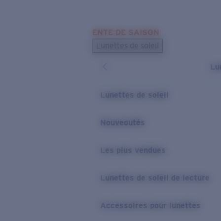
Skip to main content
ENTE DE SAISON
LES PLUS RECHERCHÉS
Lunettes de soleil
Meilleures ventes de lunettes de soleil
Lu
Nouveaux modèles solaires
LIENS UTILES
Lunettes de soleil
Verres de rechange
Nouveautés
Garantie et Réparations
Les plus vendues
Lunettes de soleil de lecture
Accessoires pour lunettes