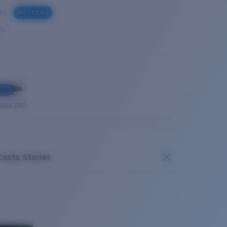
ues
NOUVEAU
es
OUSE PRO
Costa Stories