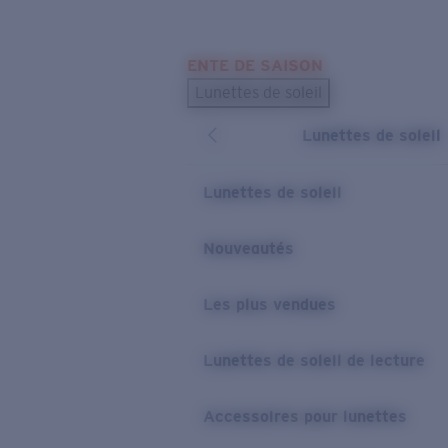
Skip to main content
ENTE DE SAISON
LES PLUS RECHERCHÉS
Lunettes de soleil
Meilleures ventes de lunettes de soleil
Lunettes de soleil
Nouveaux modèles solaires
LIENS UTILES
Lunettes de soleil
Verres de rechange
Nouveautés
Garantie et Réparations
Les plus vendues
Lunettes de soleil de lecture
Accessoires pour lunettes