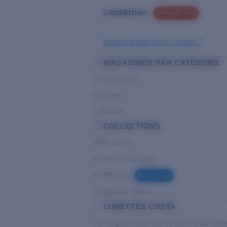
Liquidation
PROMOTION
Besoin d’aide pour choisir ?
MAGASINER PAR CATÉGORIE
Performance
Hybride
Lifestyle
COLLECTIONS
PRO Series
Collection Del Mar
Untangled
NOUVEAU
Pathfinder Series
LUNETTES COSTA
Au large et dans des conditions de fort