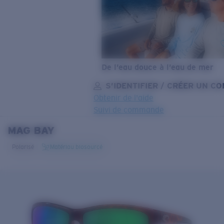
De l’eau douce à l’eau de mer
S’IDENTIFIER / CRÉER UN C
Obtenir de l'aide
Suivi de commande
MAG BAY
OBJECTIF MIS À JOUR
AJOUTÉ AU PANIER!
Polarisé
Matériau biosourcé
Prix :
Gratuit
Quantité:
Prix :
Gratuit
Quantité: