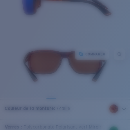
COMPARER
Couleur de la monture
:
Écaille
Verres
:
Polycarbonate Polarisant Vert Miroir