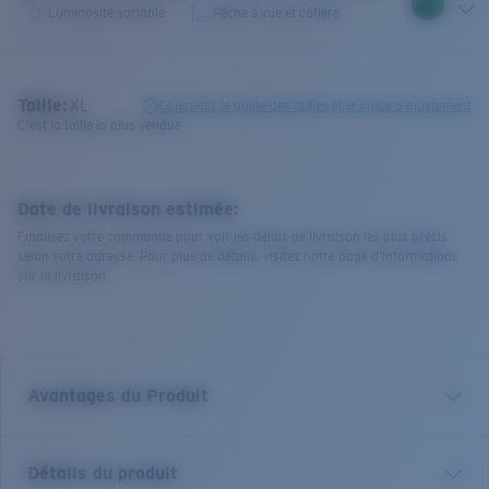
Luminosité variable
Pêche à vue et côtière
Taille:
XL
Consultez le guide des tailles et le guide d'ajustement
C'est la taille la plus vendue
Date de livraison estimée:
Finalisez votre commande pour voir les délais de livraison les plus précis
selon votre adresse. Pour plus de détails, visitez notre page d’informations
sur la livraison.
Avantages du Produit
Verre polarisé 580 de première qualité*
Détails du produit