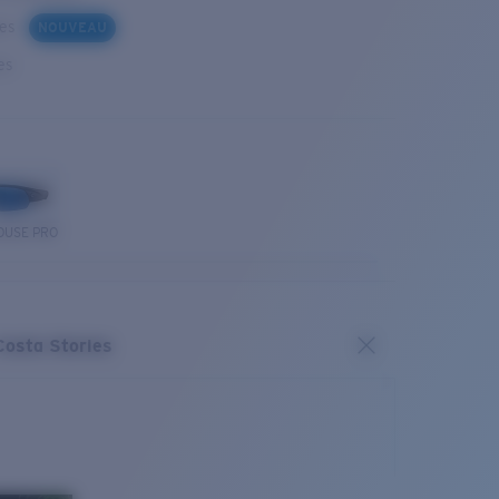
ues
NOUVEAU
es
OUSE PRO
Costa Stories