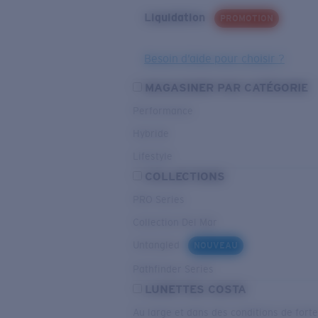
Liquidation
PROMOTION
Besoin d’aide pour choisir ?
MAGASINER PAR CATÉGORIE
Performance
Hybride
Lifestyle
COLLECTIONS
PRO Series
Collection Del Mar
Untangled
NOUVEAU
Pathfinder Series
LUNETTES COSTA
Au large et dans des conditions de fort