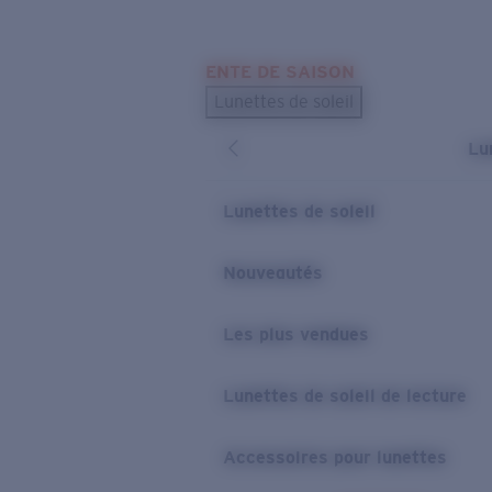
Skip to main content
ENTE DE SAISON
LES PLUS RECHERCHÉS
Lunettes de soleil
Meilleures ventes de lunettes de soleil
Lu
Nouveaux modèles solaires
LIENS UTILES
Lunettes de soleil
Verres de rechange
Nouveautés
Garantie et Réparations
Les plus vendues
Lunettes de soleil de lecture
Accessoires pour lunettes