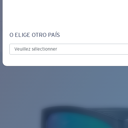
S’IDENTIFIER / CRÉER UN C
Obtenir de l'aide
Suivi de commande
PAUNCH
OBJECTIF MIS À JOUR
AJOUTÉ AU PANIER!
O ELIGE OTRO PAÍS
Polarisé
Matériau biosourcé
Prix :
Gratuit
Quantité:
Prix :
Gratuit
Quantité: