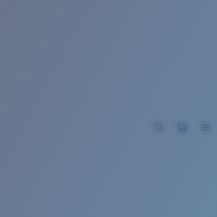
BROADBILL II XL