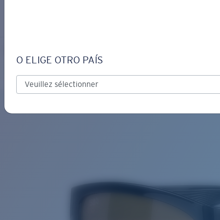
S’IDENTIFIER / CRÉER UN C
Obtenir de l'aide
Suivi de commande
PAUNCH XL
OBJECTIF MIS À JOUR
AJOUTÉ AU PANIER!
O ELIGE OTRO PAÍS
Polarisé
Matériau biosourcé
Prix :
Gratuit
Quantité:
Prix :
Gratuit
Quantité: