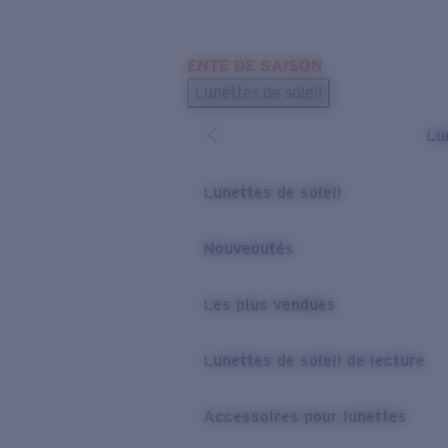
Skip to main content
ENTE DE SAISON
LES PLUS RECHERCHÉS
Lunettes de soleil
Meilleures ventes de lunettes de soleil
Lu
Nouveaux modèles solaires
LIENS UTILES
Lunettes de soleil
Verres de rechange
Nouveautés
Garantie et Réparations
Les plus vendues
Lunettes de soleil de lecture
Accessoires pour lunettes