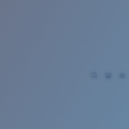
BROADBILL II XL