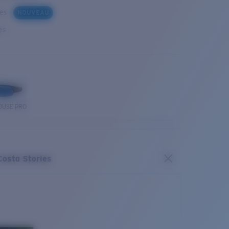
ues
NOUVEAU
es
OUSE PRO
Costa Stories