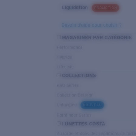
Liquidation
PROMOTION
Besoin d’aide pour choisir ?
MAGASINER PAR CATÉGORIE
Performance
Hybride
Lifestyle
COLLECTIONS
PRO Series
Collection Del Mar
Untangled
NOUVEAU
Pathfinder Series
LUNETTES COSTA
Au large et dans des conditions de fort