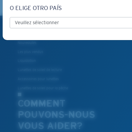
Les deux dernières chevilles?
O ELIGE OTRO PAÍS
Vous cherchez peut-être une monture de
grande
PRODUITS
taille.
Lunettes de soleil polarisées
Nouveautés
Les plus vendus
Liquidation
Lunettes de soleil de lecture
Accessoires pour lunettes
Lunettes de soleil pour la pêche
COMMENT
POUVONS-NOUS
VOUS AIDER?