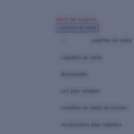
Skip to main content
ENTE DE SAISON
LES PLUS RECHERCHÉS
Lunettes de soleil
Meilleures ventes de lunettes de soleil
Lunettes de soleil
Nouveaux modèles solaires
LIENS UTILES
Lunettes de soleil
Verres de rechange
Nouveautés
Garantie et Réparations
Les plus vendues
Lunettes de soleil de lecture
Accessoires pour lunettes