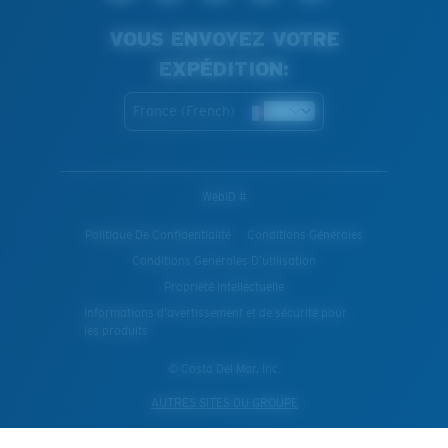
VOUS ENVOYEZ VOTRE
EXPÉDITION:
France (French)
WebID #
Politique De Confidentialité
Conditions Générales
Conditions Generales D’utilisation
Propriété Intellectuelle
Informations d'avertissement et de sécurité pour
les produits
© Costa Del Mar, Inc.
AUTRES SITES DU GROUPE