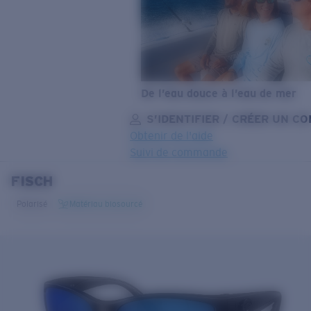
De l’eau douce à l’eau de mer
S’IDENTIFIER / CRÉER UN C
Obtenir de l'aide
Suivi de commande
FISCH
OBJECTIF MIS À JOUR
AJOUTÉ AU PANIER!
Polarisé
Matériau biosourcé
Prix :
Gratuit
Quantité:
Prix :
Gratuit
Quantité: