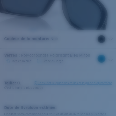
Couleur de la monture
:
Noir
Verres
:
Polycarbonate Polarisant Bleu Miroir
Très ensoleillé
Pêche au large
Taille:
XL
Consultez le guide des tailles et le guide d'ajustement
C'est la taille la plus vendue
Date de livraison estimée:
Finalisez votre commande pour voir les délais de livraison les plus précis