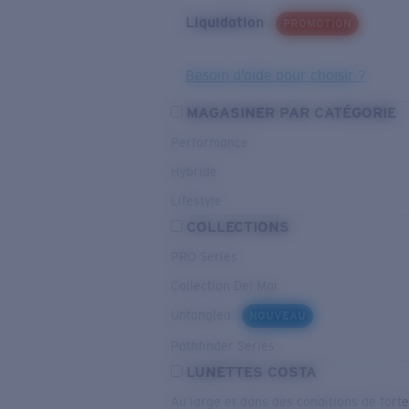
Liquidation
PROMOTION
Besoin d’aide pour choisir ?
MAGASINER PAR CATÉGORIE
Performance
Hybride
Lifestyle
COLLECTIONS
PRO Series
Collection Del Mar
Untangled
NOUVEAU
Pathfinder Series
LUNETTES COSTA
Au large et dans des conditions de fort