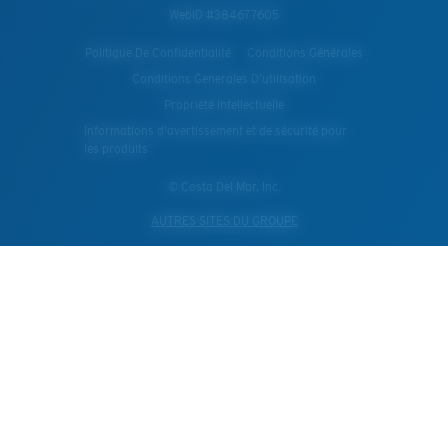
WebID #
384677605
Politique De Confidentialité
Conditions Générales
Conditions Generales D’utilisation
Propriété Intellectuelle
Informations d'avertissement et de sécurité pour
les produits
© Costa Del Mar, Inc.
AUTRES SITES DU GROUPE