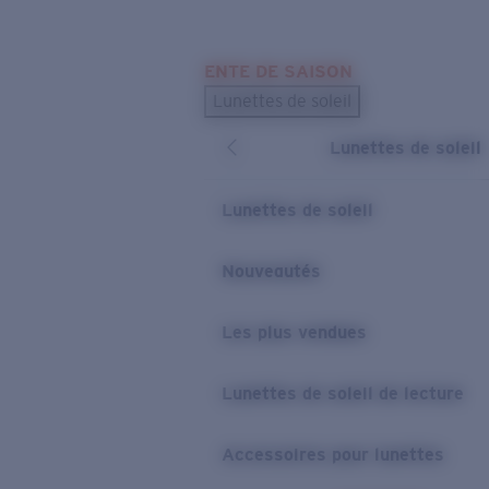
Skip to main content
ENTE DE SAISON
LES PLUS RECHERCHÉS
Lunettes de soleil
Meilleures ventes de lunettes de soleil
Lunettes de soleil
Nouveaux modèles solaires
LIENS UTILES
Lunettes de soleil
Verres de rechange
Nouveautés
Garantie et Réparations
Les plus vendues
Lunettes de soleil de lecture
Accessoires pour lunettes