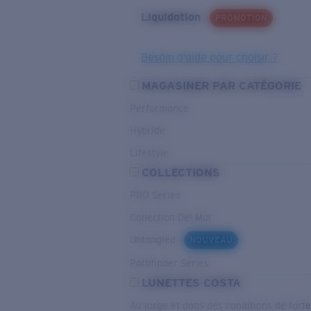
Liquidation
PROMOTION
Besoin d’aide pour choisir ?
MAGASINER PAR CATÉGORIE
Performance
Hybride
Lifestyle
COLLECTIONS
PRO Series
Collection Del Mar
Untangled
NOUVEAU
Pathfinder Series
LUNETTES COSTA
Au large et dans des conditions de fort