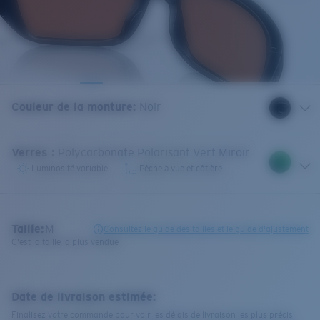
Couleur de la monture
:
Noir
Verres
:
Polycarbonate Polarisant Vert Miroir
Luminosité variable
Pêche à vue et côtière
Taille:
M
Consultez le guide des tailles et le guide d'ajustement
C'est la taille la plus vendue
Date de livraison estimée:
Finalisez votre commande pour voir les délais de livraison les plus précis