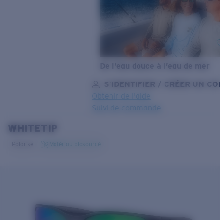
De l’eau douce à l’eau de mer
S’IDENTIFIER / CRÉER UN C
Obtenir de l'aide
Suivi de commande
WHITETIP
OBJECTIF MIS À JOUR
AJOUTÉ AU PANIER!
Polarisé
Matériau biosourcé
Prix :
Gratuit
Quantité:
Prix :
Gratuit
Quantité: