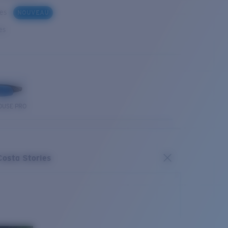
ues
NOUVEAU
es
OUSE PRO
Costa Stories