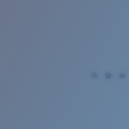
BROADBILL II XL