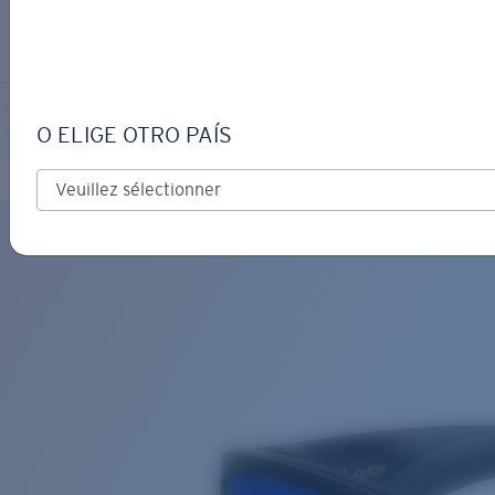
S’IDENTIFIER / CRÉER UN C
Obtenir de l'aide
Suivi de commande
CORBINA
OBJECTIF MIS À JOUR
AJOUTÉ AU PANIER!
O ELIGE OTRO PAÍS
Polarisé
Matériau biosourcé
Prix :
Gratuit
Quantité:
Prix :
Gratuit
Quantité: