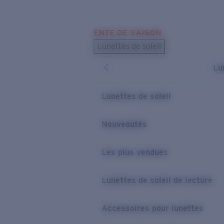
Skip to main content
ENTE DE SAISON
LES PLUS RECHERCHÉS
Lunettes de soleil
Meilleures ventes de lunettes de soleil
Lu
Nouveaux modèles solaires
LIENS UTILES
Lunettes de soleil
Verres de rechange
Nouveautés
Garantie et Réparations
Les plus vendues
Lunettes de soleil de lecture
Accessoires pour lunettes