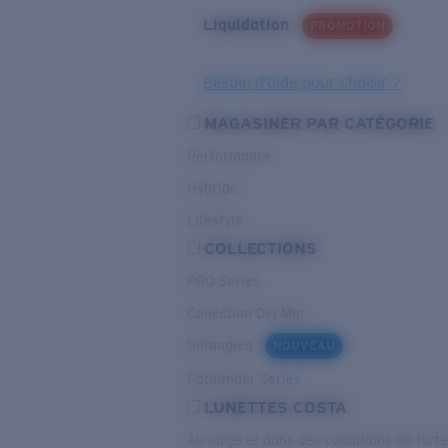
Liquidation
PROMOTION
Besoin d’aide pour choisir ?
MAGASINER PAR CATÉGORIE
Performance
Hybride
Lifestyle
COLLECTIONS
PRO Series
Collection Del Mar
Untangled
NOUVEAU
Pathfinder Series
LUNETTES COSTA
Au large et dans des conditions de fort