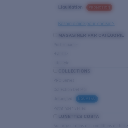
Liquidation
PROMOTION
Besoin d’aide pour choisir ?
MAGASINER PAR CATÉGORIE
Performance
Hybride
Lifestyle
COLLECTIONS
PRO Series
Collection Del Mar
Untangled
NOUVEAU
Pathfinder Series
LUNETTES COSTA
Au large et dans des conditions de fort