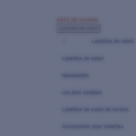
Skip to main content
ENTE DE SAISON
LES PLUS RECHERCHÉS
Lunettes de soleil
Meilleures ventes de lunettes de soleil
Lunettes de soleil
Nouveaux modèles solaires
LIENS UTILES
Lunettes de soleil
Verres de rechange
Nouveautés
Garantie et Réparations
Les plus vendues
Lunettes de soleil de lecture
Accessoires pour lunettes