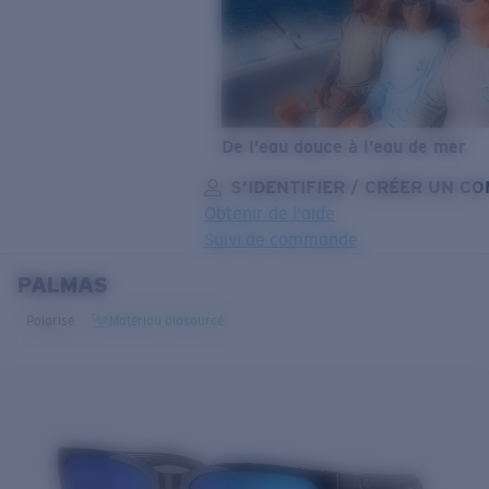
De l’eau douce à l’eau de mer
S’IDENTIFIER / CRÉER UN C
Obtenir de l'aide
Suivi de commande
PALMAS
OBJECTIF MIS À JOUR
AJOUTÉ AU PANIER!
Polarisé
Matériau biosourcé
Prix :
Gratuit
Quantité:
Prix :
Gratuit
Quantité: