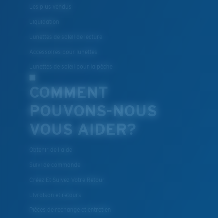
et robustes qui soient pour le choix des verres
Les plus vendus
®
C-WALL
est une liaison covalente anti-rayures
Liquidation
Lunettes de soleil de lecture
BREVET U.S. N° 7.506.977
Accessoires pour lunettes
Lunettes de soleil pour la pêche
COMMENT
POUVONS-NOUS
VOUS AIDER?
Obtenir de l'aide
Suivi de commande
Créez Et Suivez Votre Retour
Livraison et retours
Pièces de rechange et entretien