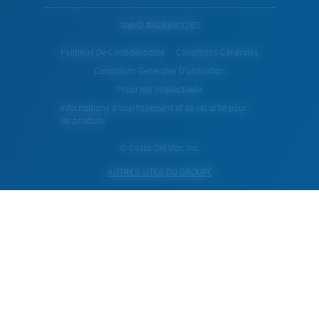
WebID #
928880285
Politique De Confidentialité
Conditions Générales
Conditions Generales D’utilisation
Propriété Intellectuelle
Informations d'avertissement et de sécurité pour
les produits
© Costa Del Mar, Inc.
AUTRES SITES DU GROUPE