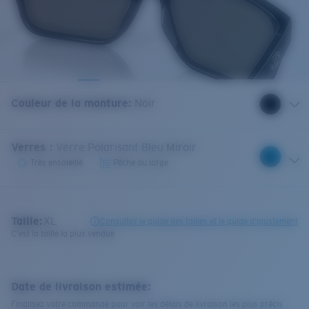
Couleur de la monture
:
Noir
Verres
:
Verre Polarisant Bleu Miroir
Très ensoleillé
Pêche au large
Taille:
XL
Consultez le guide des tailles et le guide d'ajustement
C'est la taille la plus vendue
Date de livraison estimée:
Finalisez votre commande pour voir les délais de livraison les plus précis