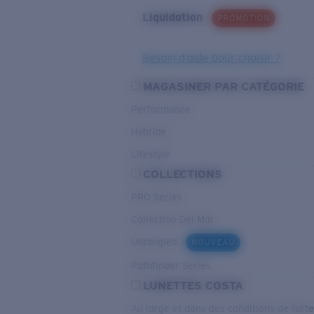
Liquidation
PROMOTION
Besoin d’aide pour choisir ?
MAGASINER PAR CATÉGORIE
Performance
Hybride
Lifestyle
COLLECTIONS
PRO Series
Collection Del Mar
Untangled
NOUVEAU
Pathfinder Series
LUNETTES COSTA
Au large et dans des conditions de fort