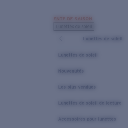
Skip to main content
ENTE DE SAISON
LES PLUS RECHERCHÉS
Lunettes de soleil
Meilleures ventes de lunettes de soleil
Lunettes de soleil
Nouveaux modèles solaires
LIENS UTILES
Lunettes de soleil
Verres de rechange
Nouveautés
Garantie et Réparations
Les plus vendues
Lunettes de soleil de lecture
Accessoires pour lunettes