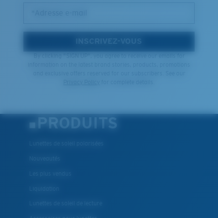
*Adresse e-mail
INSCRIVEZ-VOUS
By clicking "SIGN UP", you agree to receive our emails for
information on the latest brand stories, products, promotions
and exclusive offers reserved for our subscribers. See our
Privacy Policy
for complete details.
PRODUITS
Lunettes de soleil polarisées
Nouveautés
Les plus vendus
Liquidation
Lunettes de soleil de lecture