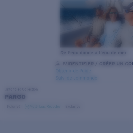
De l’eau douce à l’eau de mer
S’IDENTIFIER / CRÉER UN C
Obtenir de l'aide
Suivi de commande
OBJECTIF MIS À JOUR
AJOUTÉ AU PANIER!
Untangled
Collection
PARGO
Polarisé
Matériaux Recyclés
Exclusive
Prix :
Gratuit
Quantité: