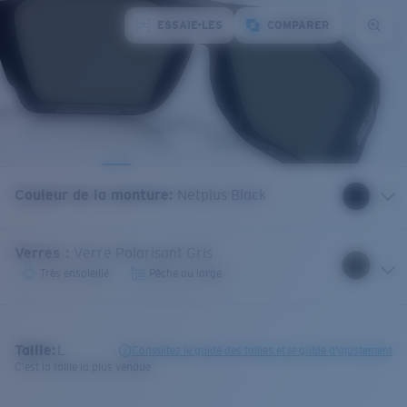
ESSAIE-LES
COMPARER
Couleur de la monture
:
Netplus Black
Verres
:
Verre Polarisant Gris
Très ensoleillé
Pêche au large
Taille:
L
Consultez le guide des tailles et le guide d'ajustement
C'est la taille la plus vendue