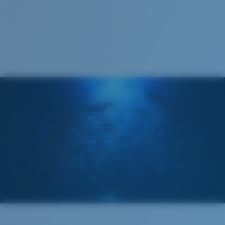
Recyclable
®
LIAISON COVALENTE C-WALL
COUCHE DE VERRE
MIROIR ENCAPSULÉ
POLARIZED FILM
FILM POLARISANT
®
LIAISON COVALENTE C-WALL
Large
Ajustement Large
Un grand verre frontal conçu pour s'adapter aux
personnes ayant une tête large.