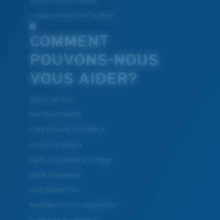
Accessoires pour lunettes
Lunettes de soleil pour la pêche
COMMENT
POUVONS-NOUS
VOUS AIDER?
Obtenir de l'aide
Suivi de commande
Créez Et Suivez Votre Retour
Livraison et retours
Pièces de rechange et entretien
Modes de paiement
Costa Del Mar FAQ
Promotions et bons de reduction