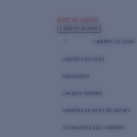
Skip to main content
ENTE DE SAISON
LES PLUS RECHERCHÉS
Lunettes de soleil
Meilleures ventes de lunettes de soleil
Lunettes de soleil
Nouveaux modèles solaires
LIENS UTILES
Lunettes de soleil
Verres de rechange
Nouveautés
Garantie et Réparations
Les plus vendues
Lunettes de soleil de lecture
Accessoires pour lunettes