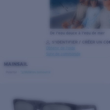
De l’eau douce à l’eau de mer
S’IDENTIFIER / CRÉER UN C
Obtenir de l'aide
Suivi de commande
MAINSAIL
OBJECTIF MIS À JOUR
AJOUTÉ AU PANIER!
Polarisé
Matériau biosourcé
Prix :
Gratuit
Quantité:
Prix :
Gratuit
Quantité: