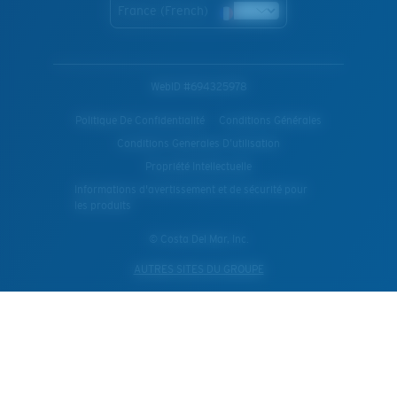
France (French)
WebID #
694325978
Politique De Confidentialité
Conditions Générales
Conditions Generales D’utilisation
Propriété Intellectuelle
Informations d'avertissement et de sécurité pour
les produits
© Costa Del Mar, Inc.
AUTRES SITES DU GROUPE