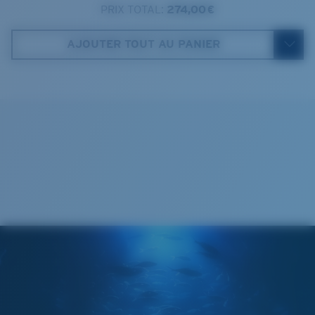
Catégorie de verres :
3P
PRIX TOTAL:
274,00 €
Costa Case
4. Hauteur verres:
42.9 mm
AJOUTER TOUT AU PANIER
5. Longueur branches:
136 mm
Cleaning Cloth
VERRES COSTA 580®
Mis au point par nos experts du spectre lumineux, les
verres Costa 580 permettent d’améliorer les couleurs
contrairement aux verres de lunettes de soleil
classiques qui peuvent se révéler insuffisants.
La technologie brevetée des