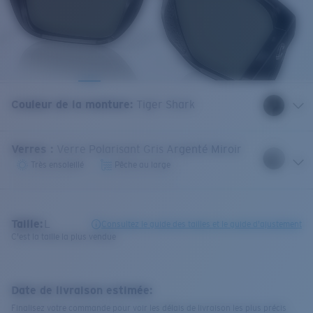
Couleur de la monture
:
Tiger Shark
Verres
:
Verre Polarisant Gris Argenté Miroir
Très ensoleillé
Pêche au large
Taille:
L
Consultez le guide des tailles et le guide d'ajustement
C'est la taille la plus vendue
Date de livraison estimée:
Finalisez votre commande pour voir les délais de livraison les plus précis