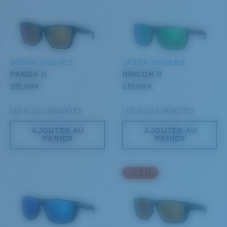
Utilisez ce guide pratique pour évaluer l’ajustement
DÉCOUVREZ NOTRE MISSION
que vous recherchez.
®
LIAISON COVALENTE C-WALL
COUCHE DE VERRE
MATÉRIAU BIOSOURCÉ
MATÉRIAU BIOSOURCÉ
MIROIR ENCAPSULÉ
PANGA II
RINCON II
POLARIZED FILM
251,00 €
251,00 €
FILM POLARISANT
®
LIAISON COVALENTE C-WALL
LES PLUS CONVOITÉS
LES PLUS CONVOITÉS
AJOUTER AU
AJOUTER AU
PANIER
PANIER
S
M
50% OFF
Jusqu’au bout?
Vous cherchez peut-être une monture de
petite
ou de
taille
moyenne
.