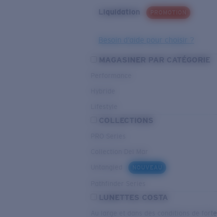
Liquidation
PROMOTION
Besoin d’aide pour choisir ?
MAGASINER PAR CATÉGORIE
Performance
Hybride
Lifestyle
COLLECTIONS
PRO Series
Collection Del Mar
Untangled
NOUVEAU
Pathfinder Series
LUNETTES COSTA
Au large et dans des conditions de fort