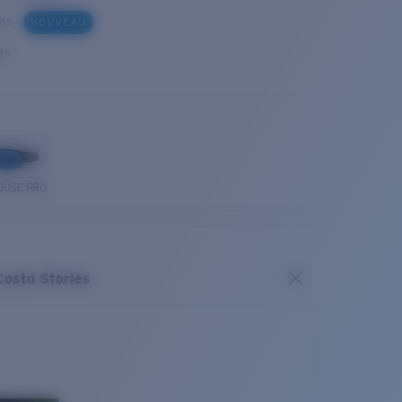
ues
NOUVEAU
es
OUSE PRO
Costa Stories