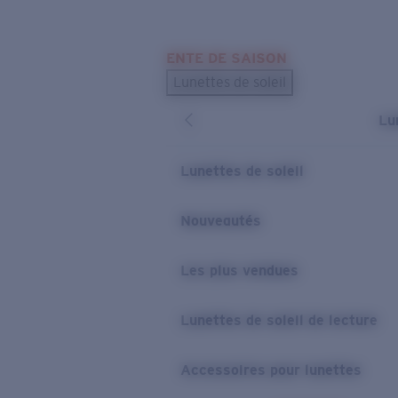
Skip to main content
ENTE DE SAISON
LES PLUS RECHERCHÉS
Lunettes de soleil
Meilleures ventes de lunettes de soleil
Lu
Nouveaux modèles solaires
LIENS UTILES
Lunettes de soleil
Verres de rechange
Nouveautés
Garantie et Réparations
Les plus vendues
Lunettes de soleil de lecture
Accessoires pour lunettes