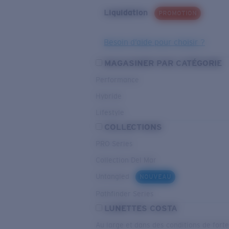
Liquidation
PROMOTION
Besoin d’aide pour choisir ?
MAGASINER PAR CATÉGORIE
Performance
Hybride
Lifestyle
COLLECTIONS
PRO Series
Collection Del Mar
Untangled
NOUVEAU
Pathfinder Series
LUNETTES COSTA
Au large et dans des conditions de fort