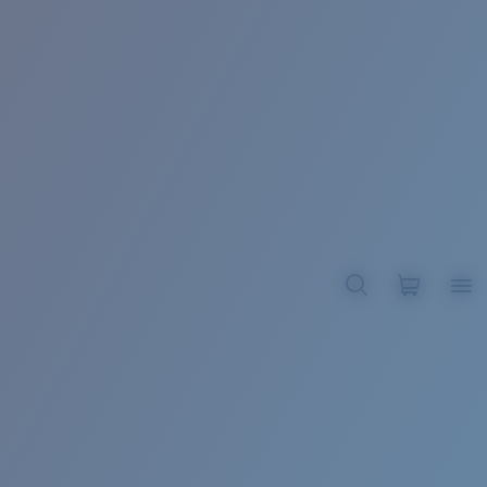
BROADBILL II XL