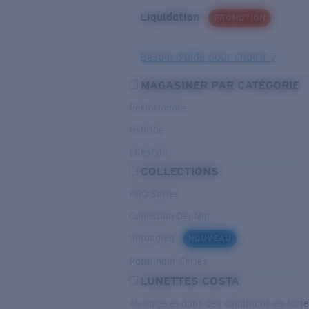
Liquidation
PROMOTION
Besoin d’aide pour choisir ?
MAGASINER PAR CATÉGORIE
Performance
Hybride
Lifestyle
COLLECTIONS
PRO Series
Collection Del Mar
Untangled
NOUVEAU
Pathfinder Series
LUNETTES COSTA
Au large et dans des conditions de fort