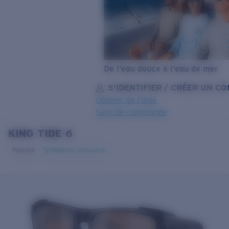
De l’eau douce à l’eau de mer
S’IDENTIFIER / CRÉER UN C
Obtenir de l'aide
Suivi de commande
KING TIDE 6
OBJECTIF MIS À JOUR
AJOUTÉ AU PANIER!
Polarisé
Matériau biosourcé
Prix :
Gratuit
Quantité:
Prix :
Gratuit
Quantité: