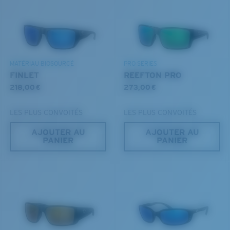
Utilisez ce guide pratique pour évaluer l’ajustement
DÉCOUVREZ NOTRE MISSION
que vous recherchez.
®
LIAISON COVALENTE C-WALL
COUCHE DE VERRE
MIROIR ENCAPSULÉ
MATÉRIAU BIOSOURCÉ
PRO SERIES
POLARIZED FILM
FINLET
REEFTON PRO
FILM POLARISANT
218,00 €
273,00 €
®
LIAISON COVALENTE C-WALL
LES PLUS CONVOITÉS
LES PLUS CONVOITÉS
AJOUTER AU
AJOUTER AU
PANIER
PANIER
S
M
Jusqu’au bout?
Vous cherchez peut-être une monture de
petite
ou de
taille
moyenne
.