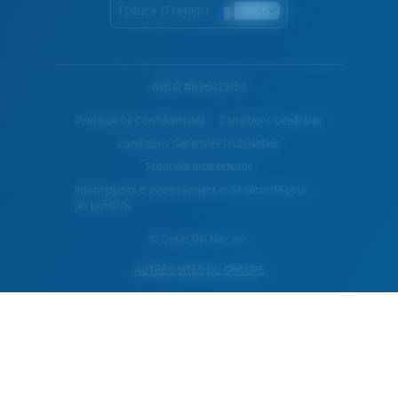
France (French)
WebID #
836023150
Politique De Confidentialité
Conditions Générales
Conditions Generales D’utilisation
Propriété Intellectuelle
Informations d'avertissement et de sécurité pour
les produits
© Costa Del Mar, Inc.
AUTRES SITES DU GROUPE