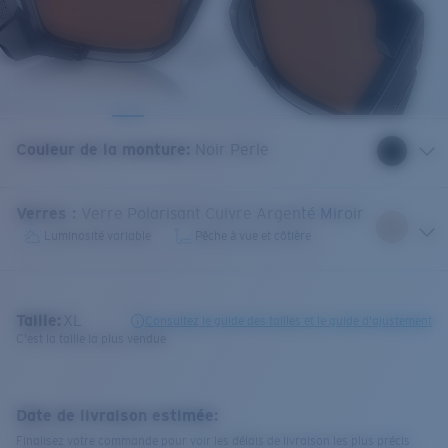
Couleur de la monture
:
Noir Perle
Verres
:
Verre Polarisant Cuivre Argenté Miroir
Luminosité variable
Pêche à vue et côtière
Taille:
XL
Consultez le guide des tailles et le guide d'ajustement
C'est la taille la plus vendue
Date de livraison estimée:
Finalisez votre commande pour voir les délais de livraison les plus précis