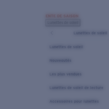
Skip to main content
ENTE DE SAISON
LES PLUS RECHERCHÉS
Lunettes de soleil
Meilleures ventes de lunettes de soleil
Lunettes de soleil
Nouveaux modèles solaires
LIENS UTILES
Lunettes de soleil
Verres de rechange
Nouveautés
Garantie et Réparations
Les plus vendues
Lunettes de soleil de lecture
Accessoires pour lunettes