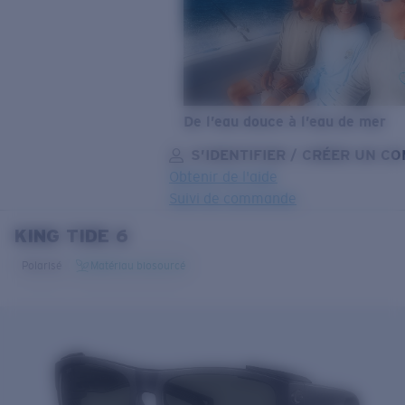
De l’eau douce à l’eau de mer
S’IDENTIFIER / CRÉER UN C
Obtenir de l'aide
Suivi de commande
KING TIDE 6
OBJECTIF MIS À JOUR
AJOUTÉ AU PANIER!
Polarisé
Matériau biosourcé
Prix :
Gratuit
Quantité:
Prix :
Gratuit
Quantité: