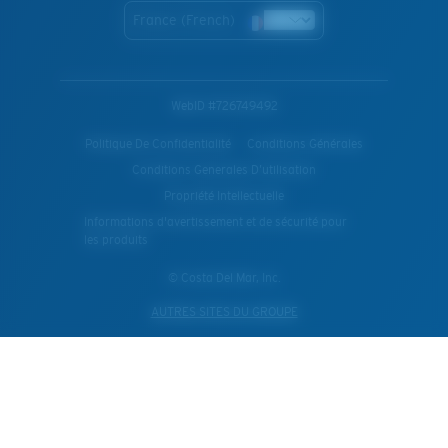
France (French)
WebID #
726749492
Politique De Confidentialité
Conditions Générales
Conditions Generales D’utilisation
Propriété Intellectuelle
Informations d'avertissement et de sécurité pour
les produits
© Costa Del Mar, Inc.
AUTRES SITES DU GROUPE