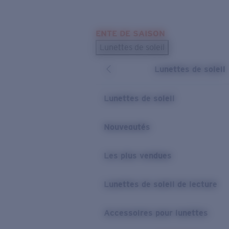
Skip to main content
ENTE DE SAISON
LES PLUS RECHERCHÉS
Lunettes de soleil
Meilleures ventes de lunettes de soleil
Lunettes de soleil
Nouveaux modèles solaires
LIENS UTILES
Lunettes de soleil
Verres de rechange
Nouveautés
Garantie et Réparations
Les plus vendues
Lunettes de soleil de lecture
Accessoires pour lunettes