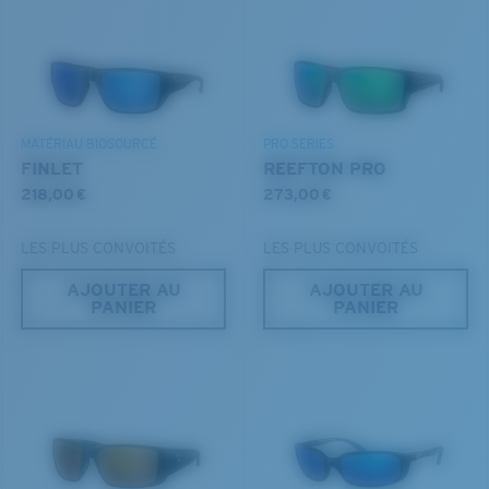
Vous avez oublié votre règle?
BREVET U.S. N° 6.334.680
Utilisez ce guide pratique pour évaluer l’ajustement
DÉCOUVREZ NOTRE MISSION
BREVET U.S. N° 6.604.824
que vous recherchez.
MATÉRIAU BIOSOURCÉ
PRO SERIES
FINLET
REEFTON PRO
218,00 €
273,00 €
LES PLUS CONVOITÉS
LES PLUS CONVOITÉS
AJOUTER AU
AJOUTER AU
PANIER
PANIER
S
M
Jusqu’au bout?
Vous cherchez peut-être une monture de
petite
ou de
taille
moyenne
.