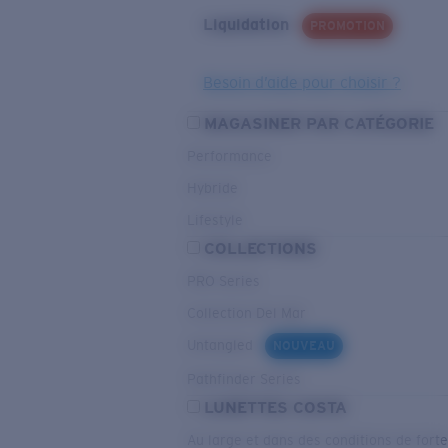
Liquidation
PROMOTION
Besoin d’aide pour choisir ?
MAGASINER PAR CATÉGORIE
Performance
Hybride
Lifestyle
COLLECTIONS
PRO Series
Collection Del Mar
Untangled
NOUVEAU
Pathfinder Series
LUNETTES COSTA
Au large et dans des conditions de fort