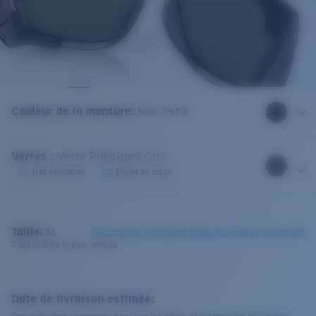
Couleur de la monture
:
Noir Perle
Verres
:
Verre Polarisant Gris
Très ensoleillé
Pêche au large
Taille:
XL
Consultez le guide des tailles et le guide d'ajustement
C'est la taille la plus vendue
Date de livraison estimée: