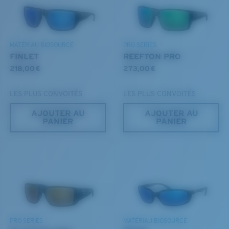
lumière.
BREVET U.S. N° 6.604.824
Vous avez oublié votre règle?
MATÉRIAU BIOSOURCÉ
PRO SERIES
FINLET
REEFTON PRO
Utilisez ce guide pratique pour évaluer l’ajustement
218,00 €
273,00 €
que vous recherchez.
LES PLUS CONVOITÉS
LES PLUS CONVOITÉS
AJOUTER AU
AJOUTER AU
PANIER
PANIER
S
M
Jusqu’au bout?
PRO SERIES
MATÉRIAU BIOSOURCÉ