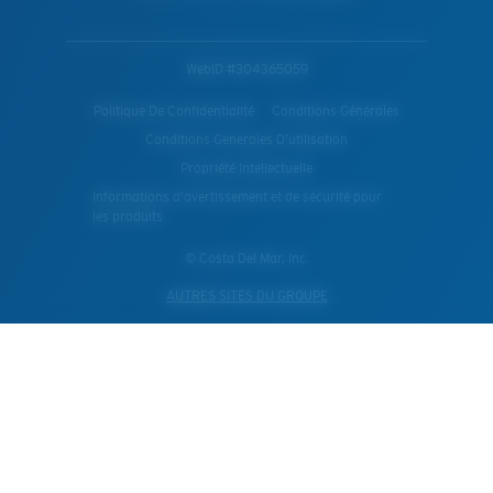
WebID #
304365059
Politique De Confidentialité
Conditions Générales
Conditions Generales D’utilisation
Propriété Intellectuelle
Informations d'avertissement et de sécurité pour
les produits
© Costa Del Mar, Inc.
AUTRES SITES DU GROUPE