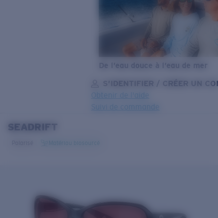
De l’eau douce à l’eau de mer
S’IDENTIFIER / CRÉER UN C
Obtenir de l'aide
Suivi de commande
SEADRIFT
OBJECTIF MIS À JOUR
AJOUTÉ AU PANIER!
Polarisé
Matériau biosourcé
Prix :
Gratuit
Quantité:
Prix :
Gratuit
Quantité: