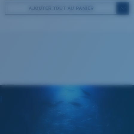
58 mm
60 mm
AJOUTER TOUT AU PANIER
580® lightwave glass
4. Hauteur verres:
4. Hauteur verres:
42.4 mm
43.8 mm
5. Longueur branches:
5. Longueur branches:
123 mm
123 mm
Cleaning Cloth
®
LIAISON COVALENTE C-WALL
COUCHE DE VERRE
MIROIR ENCAPSULÉ
POLARIZED FILM
FILM POLARISANT
®
LIAISON COVALENTE C-WALL