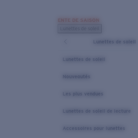
Skip to main content
ENTE DE SAISON
LES PLUS RECHERCHÉS
Lunettes de soleil
Meilleures ventes de lunettes de soleil
Lunettes de soleil
Nouveaux modèles solaires
LIENS UTILES
Lunettes de soleil
Verres de rechange
Nouveautés
Garantie et Réparations
Les plus vendues
Lunettes de soleil de lecture
Accessoires pour lunettes