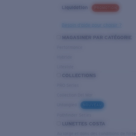
Liquidation
PROMOTION
Besoin d’aide pour choisir ?
MAGASINER PAR CATÉGORIE
Performance
Hybride
Lifestyle
COLLECTIONS
PRO Series
Collection Del Mar
Untangled
NOUVEAU
Pathfinder Series
LUNETTES COSTA
Au large et dans des conditions de fort