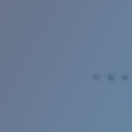
BROADBILL II XL