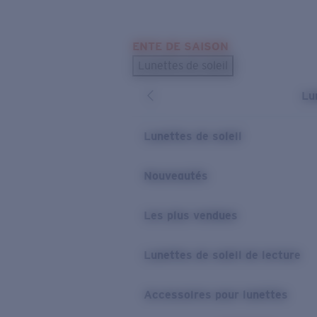
Skip to main content
ENTE DE SAISON
LES PLUS RECHERCHÉS
Lunettes de soleil
Meilleures ventes de lunettes de soleil
Lu
Nouveaux modèles solaires
LIENS UTILES
Lunettes de soleil
Verres de rechange
Nouveautés
Garantie et Réparations
Les plus vendues
Lunettes de soleil de lecture
Accessoires pour lunettes