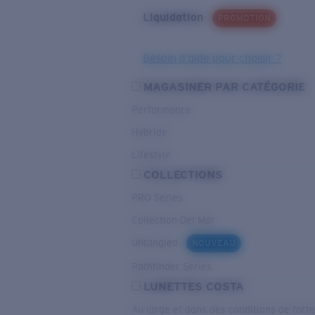
Liquidation
PROMOTION
Besoin d’aide pour choisir ?
MAGASINER PAR CATÉGORIE
Performance
Hybride
Lifestyle
COLLECTIONS
PRO Series
Collection Del Mar
Untangled
NOUVEAU
Pathfinder Series
LUNETTES COSTA
Au large et dans des conditions de fort