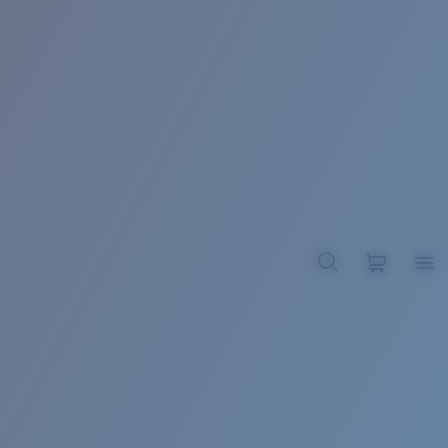
BROADBILL II XL