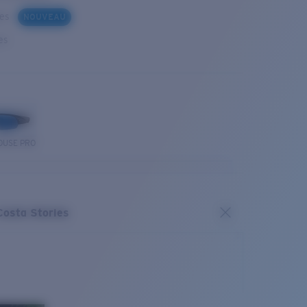
ues
NOUVEAU
es
OUSE PRO
Costa Stories