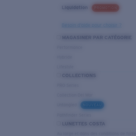
Liquidation
PROMOTION
Besoin d’aide pour choisir ?
MAGASINER PAR CATÉGORIE
Performance
Hybride
Lifestyle
COLLECTIONS
PRO Series
Collection Del Mar
Untangled
NOUVEAU
Pathfinder Series
LUNETTES COSTA
Au large et dans des conditions de fort