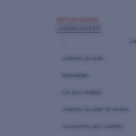
Skip to main content
ENTE DE SAISON
LES PLUS RECHERCHÉS
Lunettes de soleil
Meilleures ventes de lunettes de soleil
Lu
Nouveaux modèles solaires
LIENS UTILES
Lunettes de soleil
Verres de rechange
Nouveautés
Garantie et Réparations
Les plus vendues
Lunettes de soleil de lecture
Accessoires pour lunettes