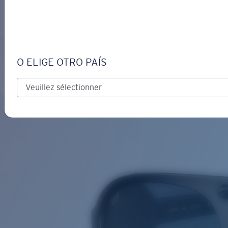
S’IDENTIFIER / CRÉER UN C
Obtenir de l'aide
Suivi de commande
GRAND CATALINA
OBJECTIF MIS À JOUR
AJOUTÉ AU PANIER!
O ELIGE OTRO PAÍS
Polarisé
Matériau biosourcé
Prix :
Gratuit
Quantité:
Prix :
Gratuit
Quantité: