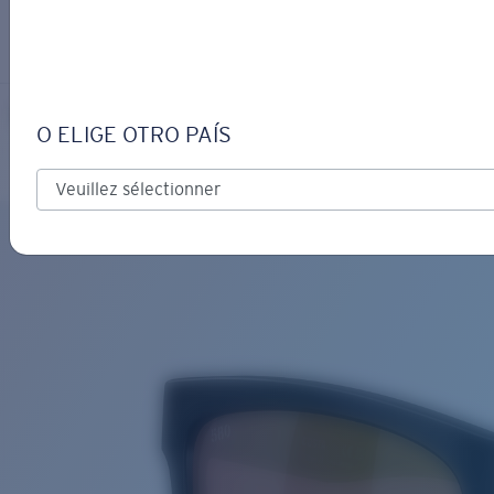
S’IDENTIFIER / CRÉER UN C
Obtenir de l'aide
Suivi de commande
PANGA II
OBJECTIF MIS À JOUR
AJOUTÉ AU PANIER!
O ELIGE OTRO PAÍS
Polarisé
Matériau biosourcé
Prix :
Gratuit
Quantité:
Prix :
Gratuit
Quantité: