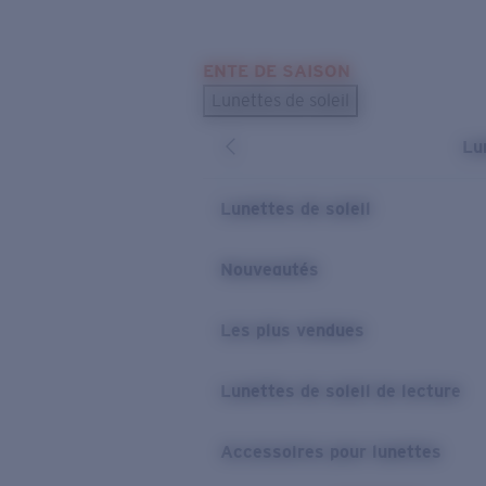
Skip to main content
ENTE DE SAISON
LES PLUS RECHERCHÉS
Lunettes de soleil
Meilleures ventes de lunettes de soleil
Lu
Nouveaux modèles solaires
LIENS UTILES
Lunettes de soleil
Verres de rechange
Nouveautés
Garantie et Réparations
Les plus vendues
Lunettes de soleil de lecture
Accessoires pour lunettes