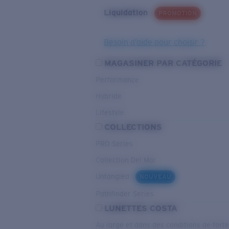
Liquidation
PROMOTION
Besoin d’aide pour choisir ?
MAGASINER PAR CATÉGORIE
Performance
Hybride
Lifestyle
COLLECTIONS
PRO Series
Collection Del Mar
Untangled
NOUVEAU
Pathfinder Series
LUNETTES COSTA
Au large et dans des conditions de fort