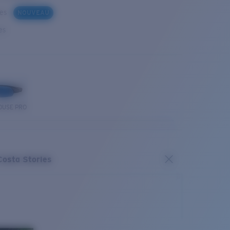
ues
NOUVEAU
es
OUSE PRO
Costa Stories