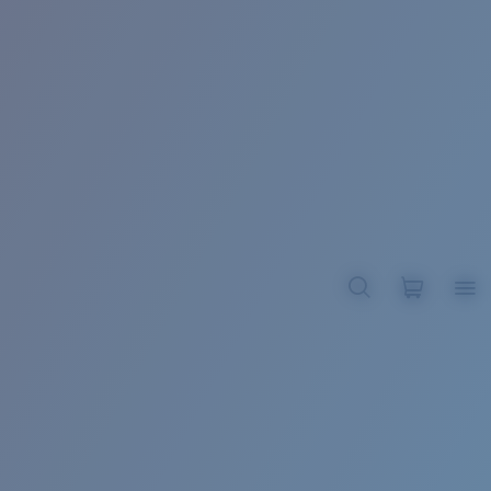
BROADBILL II XL