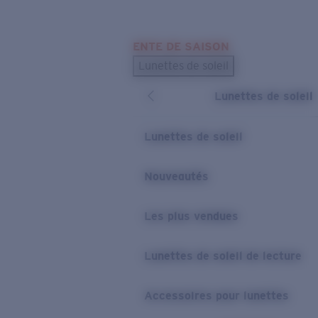
Skip to main content
ENTE DE SAISON
LES PLUS RECHERCHÉS
Lunettes de soleil
Meilleures ventes de lunettes de soleil
Lunettes de soleil
Nouveaux modèles solaires
LIENS UTILES
Lunettes de soleil
Verres de rechange
Nouveautés
Garantie et Réparations
Les plus vendues
Lunettes de soleil de lecture
Accessoires pour lunettes