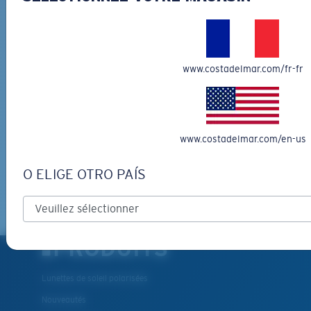
INSCRIVEZ-VOUS À
L'INFOLETTRE ET RECEVEZ
DES PROMOTIONS
www.costadelmar.com/fr-fr
*Adresse e-mail
INSCRIVEZ-VOUS
www.costadelmar.com/en-us
By clicking "SIGN UP", you agree to receive our emails for
information on the latest brand stories, products, promotions
O ELIGE OTRO PAÍS
and exclusive offers reserved for our subscribers. See our
Privacy Policy
for complete details.
PRODUITS
Lunettes de soleil polarisées
Nouveautés