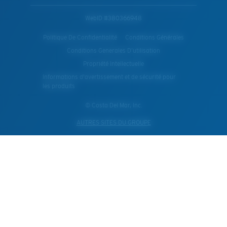
WebID #
380366948
Politique De Confidentialité
Conditions Générales
Conditions Generales D’utilisation
Propriété Intellectuelle
Informations d'avertissement et de sécurité pour
les produits
© Costa Del Mar, Inc.
AUTRES SITES DU GROUPE