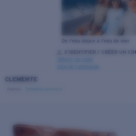
De l’eau douce à l’eau de mer
S’IDENTIFIER / CRÉER UN C
Obtenir de l'aide
Suivi de commande
CLEMENTE
OBJECTIF MIS À JOUR
AJOUTÉ AU PANIER!
Polarisé
Matériau biosourcé
Prix :
Gratuit
Quantité:
Prix :
Gratuit
Quantité: