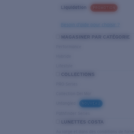
Liquidation
PROMOTION
Besoin d’aide pour choisir ?
MAGASINER PAR CATÉGORIE
Performance
Hybride
Lifestyle
COLLECTIONS
PRO Series
Collection Del Mar
Untangled
NOUVEAU
Pathfinder Series
LUNETTES COSTA
Au large et dans des conditions de fort