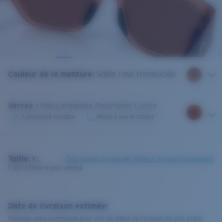
Couleur de la monture
:
Sable rose translucide
Verres
:
Polycarbonate Polarisant Cuivre
Luminosité variable
Pêche à vue et côtière
Taille:
XL
Consultez le guide des tailles et le guide d'ajustement
C'est la taille la plus vendue
Date de livraison estimée:
Finalisez votre commande pour voir les délais de livraison les plus précis