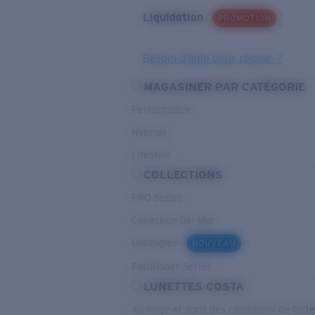
Liquidation
PROMOTION
Besoin d’aide pour choisir ?
MAGASINER PAR CATÉGORIE
Performance
Hybride
Lifestyle
COLLECTIONS
PRO Series
Collection Del Mar
Untangled
NOUVEAU
Pathfinder Series
LUNETTES COSTA
Au large et dans des conditions de fort