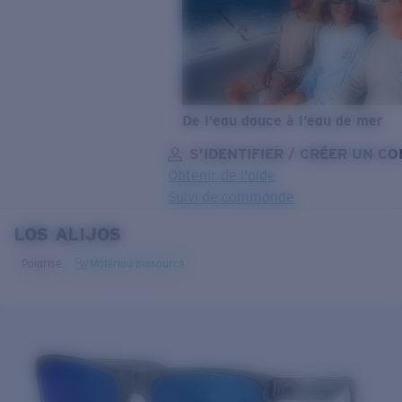
De l’eau douce à l’eau de mer
S’IDENTIFIER / CRÉER UN C
Obtenir de l'aide
Suivi de commande
LOS ALIJOS
OBJECTIF MIS À JOUR
AJOUTÉ AU PANIER!
Polarisé
Matériau biosourcé
Prix :
Gratuit
Quantité:
Prix :
Gratuit
Quantité: