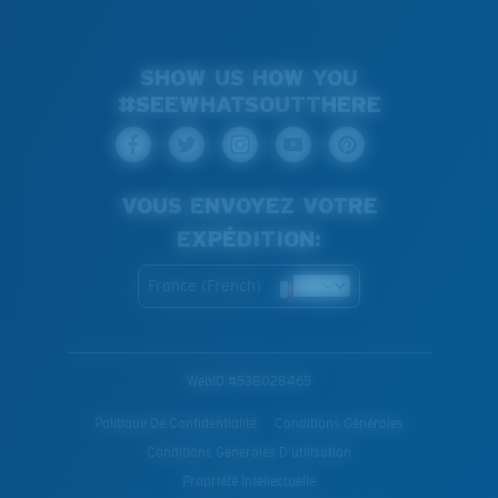
SHOW US HOW YOU
#SEEWHATSOUTTHERE
VOUS ENVOYEZ VOTRE
EXPÉDITION:
France (French)
WebID #
538028465
Politique De Confidentialité
Conditions Générales
Conditions Generales D’utilisation
Propriété Intellectuelle