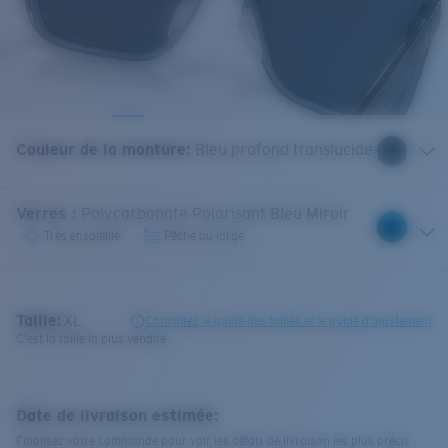
Couleur de la monture
:
Bleu profond translucide
Verres
:
Polycarbonate Polarisant Bleu Miroir
Très ensoleillé
Pêche au large
Taille:
XL
Consultez le guide des tailles et le guide d'ajustement
C'est la taille la plus vendue
Date de livraison estimée:
Finalisez votre commande pour voir les délais de livraison les plus précis