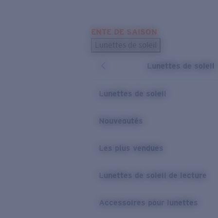
Skip to main content
ENTE DE SAISON
LES PLUS RECHERCHÉS
Lunettes de soleil
Meilleures ventes de lunettes de soleil
Lunettes de soleil
Nouveaux modèles solaires
LIENS UTILES
Lunettes de soleil
Verres de rechange
Nouveautés
Garantie et Réparations
Les plus vendues
Lunettes de soleil de lecture
Accessoires pour lunettes