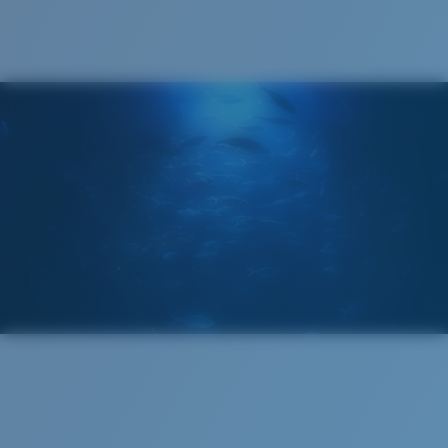
®
LIAISON COVALENTE C-WALL
COUCHE DE VERRE
MIROIR ENCAPSULÉ
POLARIZED FILM
FILM POLARISANT
®
LIAISON COVALENTE C-WALL
Large
Ajustement Large
Un grand verre frontal conçu pour s'adapter aux
personnes ayant une tête large.