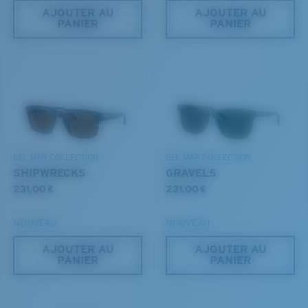
AJOUTER AU
AJOUTER AU
PANIER
PANIER
S
M
Jusqu’au bout?
Vous cherchez peut-être une monture de
petite
ou de
taille
moyenne
.
DEL MAR COLLECTION
DEL MAR COLLECTION
SHIPWRECKS
GRAVELS
231,00 €
231,00 €
NOUVEAU
NOUVEAU
AJOUTER AU
AJOUTER AU
PANIER
PANIER
M
L
Chevilles du milieu?