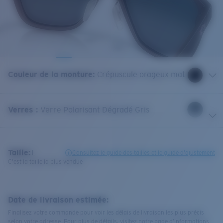
Couleur de la monture
:
Crépuscule orageux mat
Verres
:
Verre Polarisant Dégradé Gris
Taille:
L
Consultez le guide des tailles et le guide d'ajustement
C'est la taille la plus vendue
Date de livraison estimée:
Finalisez votre commande pour voir les délais de livraison les plus précis
selon votre adresse. Pour plus de détails, visitez notre page d’informations