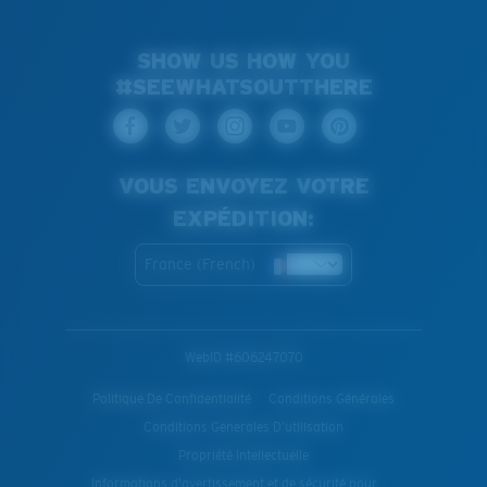
SHOW US HOW YOU
#SEEWHATSOUTTHERE
VOUS ENVOYEZ VOTRE
EXPÉDITION:
France (French)
WebID #
606247070
Politique De Confidentialité
Conditions Générales
Conditions Generales D’utilisation
Propriété Intellectuelle
Informations d'avertissement et de sécurité pour