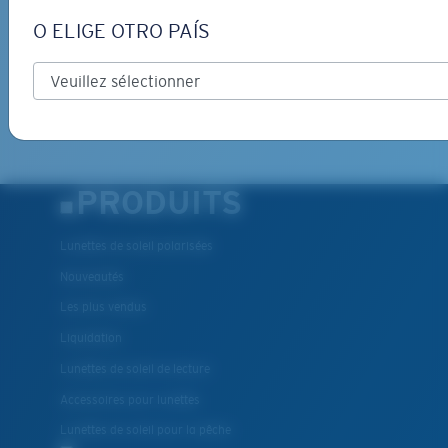
O ELIGE OTRO PAÍS
INSCRIVEZ-VOUS
By clicking "SIGN UP", you agree to receive our emails for
information on the latest brand stories, products, promotions
and exclusive offers reserved for our subscribers. See our
Privacy Policy
for complete details.
PRODUITS
Lunettes de soleil polarisées
Nouveautés
Les plus vendus
Liquidation
Lunettes de soleil de lecture
Accessoires pour lunettes
Lunettes de soleil pour la pêche