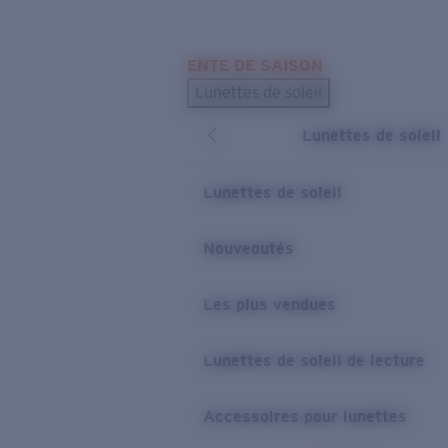
Skip to main content
ENTE DE SAISON
LES PLUS RECHERCHÉS
Lunettes de soleil
Meilleures ventes de lunettes de soleil
Lunettes de soleil
Nouveaux modèles solaires
LIENS UTILES
Lunettes de soleil
Verres de rechange
Nouveautés
Garantie et Réparations
Les plus vendues
Lunettes de soleil de lecture
Accessoires pour lunettes