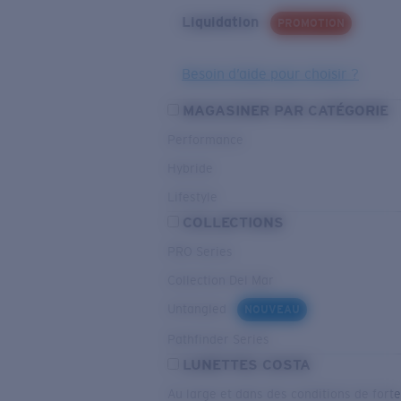
Liquidation
PROMOTION
Besoin d’aide pour choisir ?
MAGASINER PAR CATÉGORIE
Performance
Hybride
Lifestyle
COLLECTIONS
PRO Series
Collection Del Mar
Untangled
NOUVEAU
Pathfinder Series
LUNETTES COSTA
Au large et dans des conditions de fort