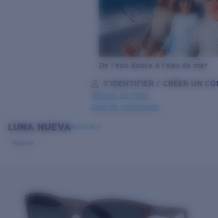
De l’eau douce à l’eau de mer
S’IDENTIFIER / CRÉER UN C
Obtenir de l'aide
Suivi de commande
LUNA NUEVA
OBJECTIF MIS À JOUR
AJOUTÉ AU PANIER!
NOUVEAUX
Polarisé
Prix :
Gratuit
Quantité:
Prix :
Gratuit
Quantité: