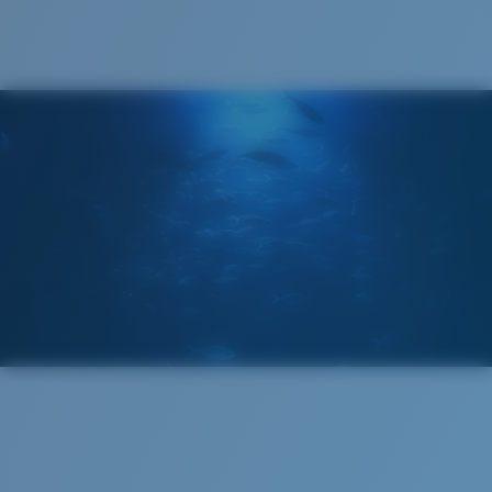
®
LIAISON COVALENTE C-WALL
COUCHE DE VERRE
MIROIR ENCAPSULÉ
POLARIZED FILM
FILM POLARISANT
®
LIAISON COVALENTE C-WALL
Étroit
Ajustement Étroit
Un petit verre frontal conçu pour s'adapter aux
personnes ayant une tête étroite.