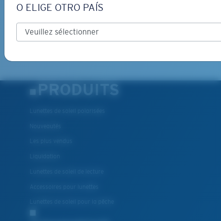
O ELIGE OTRO PAÍS
INSCRIVEZ-VOUS
By clicking "SIGN UP", you agree to receive our emails for
information on the latest brand stories, products, promotions
and exclusive offers reserved for our subscribers. See our
Privacy Policy
for complete details.
PRODUITS
Lunettes de soleil polarisées
Nouveautés
Les plus vendus
Liquidation
Lunettes de soleil de lecture
Accessoires pour lunettes
Lunettes de soleil pour la pêche