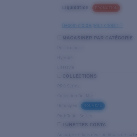
Liquidation
PROMOTION
Besoin d’aide pour choisir ?
MAGASINER PAR CATÉGORIE
Performance
Hybride
Lifestyle
COLLECTIONS
PRO Series
Collection Del Mar
Untangled
NOUVEAU
Pathfinder Series
LUNETTES COSTA
Au large et dans des conditions de fort