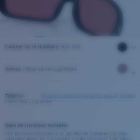
Couleur de la monture
:
Noir mat
Verres
:
Rose Verres Lightwave
Taille:
M
Consultez le guide des tailles et le guide d'ajustement
C'est la taille la plus vendue
Date de livraison estimée:
Finalisez votre commande pour voir les délais de livraison les plus précis
selon votre adresse. Pour plus de détails, visitez notre page d’informations