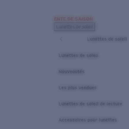
Skip to main content
ENTE DE SAISON
LES PLUS RECHERCHÉS
Lunettes de soleil
Meilleures ventes de lunettes de soleil
Lunettes de soleil
Nouveaux modèles solaires
LIENS UTILES
Lunettes de soleil
Verres de rechange
Nouveautés
Garantie et Réparations
Les plus vendues
Lunettes de soleil de lecture
Accessoires pour lunettes