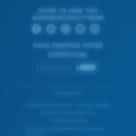
SHOW US HOW YOU
#SEEWHATSOUTTHERE
VOUS ENVOYEZ VOTRE
EXPÉDITION:
France (French)
WebID #
890611114
Politique De Confidentialité
Conditions Générales
Conditions Generales D’utilisation
Propriété Intellectuelle
Informations d'avertissement et de sécurité pour
les produits