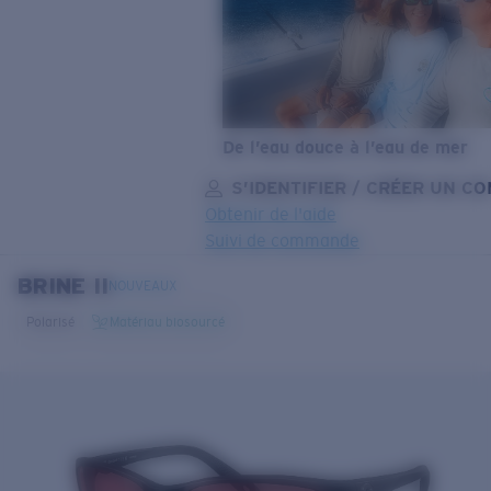
De l’eau douce à l’eau de mer
S’IDENTIFIER / CRÉER UN C
Obtenir de l'aide
Suivi de commande
BRINE II
OBJECTIF MIS À JOUR
AJOUTÉ AU PANIER!
NOUVEAUX
Polarisé
Matériau biosourcé
Prix :
Gratuit
Quantité:
Prix :
Gratuit
Quantité: