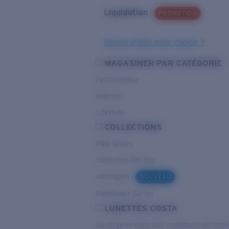
Liquidation
PROMOTION
Besoin d’aide pour choisir ?
MAGASINER PAR CATÉGORIE
Performance
Hybride
Lifestyle
COLLECTIONS
PRO Series
Collection Del Mar
Untangled
NOUVEAU
Pathfinder Series
LUNETTES COSTA
Au large et dans des conditions de fort