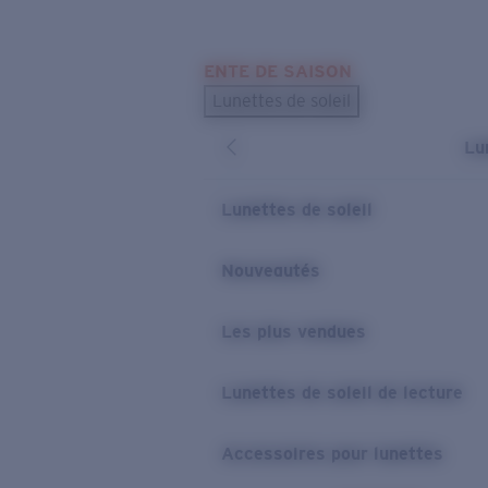
Skip to main content
ENTE DE SAISON
LES PLUS RECHERCHÉS
Lunettes de soleil
Meilleures ventes de lunettes de soleil
Lu
Nouveaux modèles solaires
LIENS UTILES
Lunettes de soleil
Verres de rechange
Nouveautés
Garantie et Réparations
Les plus vendues
Lunettes de soleil de lecture
Accessoires pour lunettes