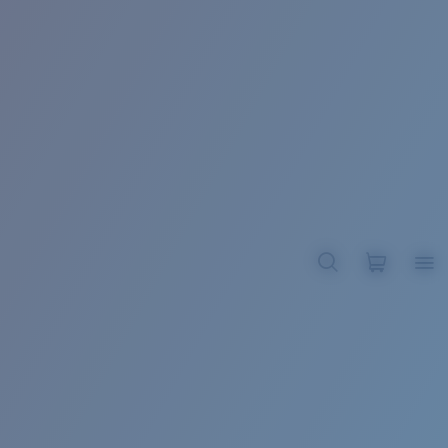
BROADBILL II XL