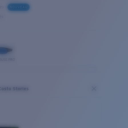
ues
NOUVEAU
es
OUSE PRO
Costa Stories