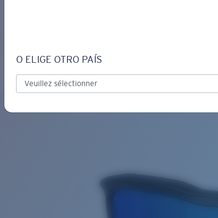
S’IDENTIFIER / CRÉER UN C
Obtenir de l'aide
Suivi de commande
PILOTHOUSE PRO
OBJECTIF MIS À JOUR
AJOUTÉ AU PANIER!
NOUVEAUX
O ELIGE OTRO PAÍS
Polarisé
Matériau biosourcé
Prix :
Gratuit
Quantité:
Prix :
Gratuit
Quantité: