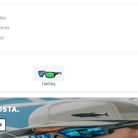
tas
teras
uz
FANTAIL
OSTA.
N