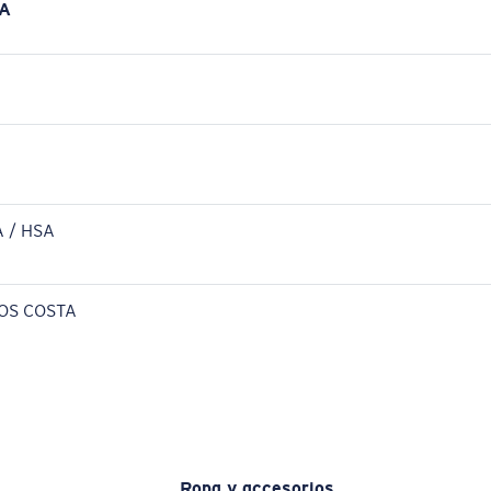
A
 / HSA
OS COSTA
Ropa y accesorios