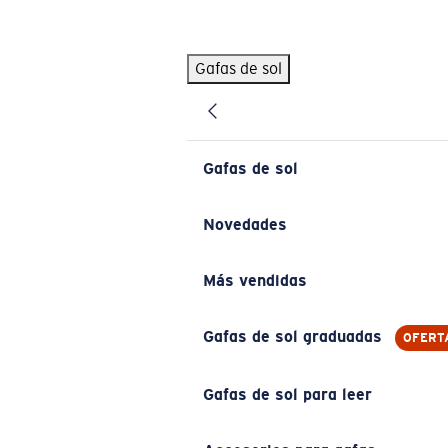
Skip to main content
Gafas de sol
BÚSQUEDAS POPULARES
Pilothouse PRO Limited Edition Pack
Exclusivo
Gafas de sol personalizadas
Nuevo
Gafas de sol
Los más vendidos de gafas de sol
Gafas de sol graduadas
Novedades
Novedades en gafas de sol
Más vendidas
ENLACES ÚTILES
Lentes de recambio
Gafas de sol graduadas
OFERT
Garantía y reparación
Gafas de sol para leer
Gafas graduadas