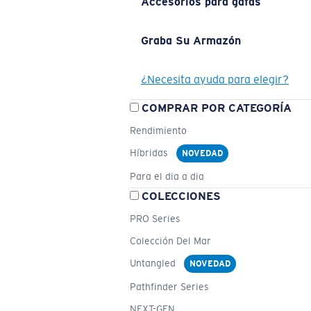
Accesorios para gafas
Graba Su Armazón
¿Necesita ayuda para elegir?
COMPRAR POR CATEGORÍA
Rendimiento
Híbridas
NOVEDAD
Para el dia a dia
COLECCIONES
PRO Series
Colección Del Mar
Untangled
NOVEDAD
Pathfinder Series
NEXT-GEN