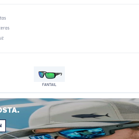
tas
teras
uz
FANTAIL
OSTA.
N