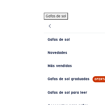
Skip to main content
Gafas de sol
BÚSQUEDAS POPULARES
Pilothouse PRO Limited Edition Pack
Exclusivo
Gafas de sol personalizadas
Nuevo
Gafas de sol
Los más vendidos de gafas de sol
Gafas de sol graduadas
Novedades
Novedades en gafas de sol
Más vendidas
ENLACES ÚTILES
Lentes de recambio
Gafas de sol graduadas
OFERT
Garantía y reparación
Gafas de sol para leer
Gafas graduadas