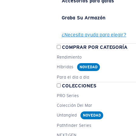
Accesorios para gafas
Graba Su Armazón
¿Necesita ayuda para elegir?
COMPRAR POR CATEGORÍA
Rendimiento
Híbridas
NOVEDAD
Para el dia a dia
COLECCIONES
PRO Series
Colección Del Mar
Untangled
NOVEDAD
Pathfinder Series
NEXT-GEN