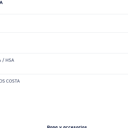
A
 / HSA
OS COSTA
Ropa y accesorios