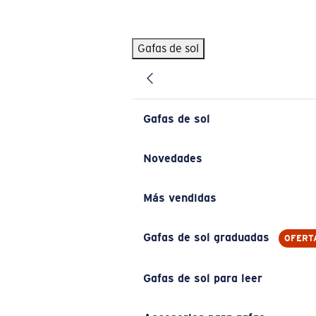
Skip to main content
Gafas de sol
BÚSQUEDAS POPULARES
Pilothouse PRO Limited Edition Pack
Exclusivo
Gafas de sol personalizadas
Nuevo
Gafas de sol
Los más vendidos de gafas de sol
Gafas de sol graduadas
Novedades
Novedades en gafas de sol
Más vendidas
ENLACES ÚTILES
Lentes de recambio
Gafas de sol graduadas
OFERT
Garantía y reparación
Gafas de sol para leer
Gafas graduadas