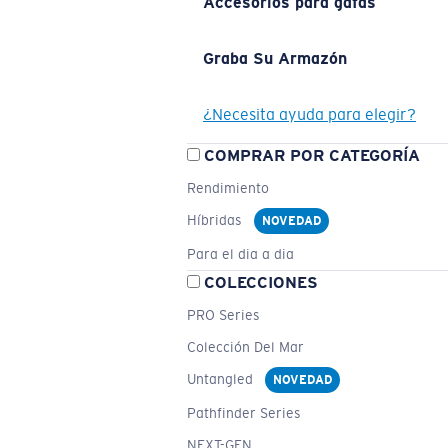
Accesorios para gafas
Graba Su Armazón
¿Necesita ayuda para elegir?
COMPRAR POR CATEGORÍA
Rendimiento
Híbridas
NOVEDAD
Para el dia a dia
COLECCIONES
PRO Series
Colección Del Mar
Untangled
NOVEDAD
Pathfinder Series
NEXT-GEN