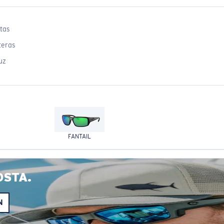
tas
teras
uz
FANTAIL
OSTA.
N