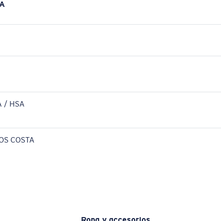
A
 / HSA
OS COSTA
Ropa y accesorios