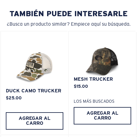
materiales 100 % reciclados
TAMBIÉN PUEDE INTERESARLE
Nombre del modelo:
Mesh Trucker
Artículo n.°:
HA 04
¿Busca un producto similar? Empiece aquí su búsqueda.
Color:
Verde Musgo
MESH TRUCKER
$15.00
DUCK CAMO TRUCKER
$25.00
LOS MÁS BUSCADOS
AGREGAR AL
CARRO
AGREGAR AL
CARRO