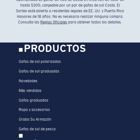
hasta $300, canjeable por un par de gafas de sol Costa. El
Sorteo está abierto a residentes legales de EE. UU. y Puerto Rico
mayores de 18 años. No es necesario realizar ninguna compra.
Consulta las
Reglas Oficiales
para obtener todos los detalles.
PRODUCTOS
Gafas de sol polarizadas
Gafas de sol graduadas
Novedades
Más vendidas
Gafas graduadas
Ropa y accesorios
Graba Su Armazón
Gafas de sol de pesca