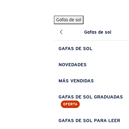
Skip to main content
Gafas de sol
BÚSQUEDAS POPULARES
Gafas de sol
Pilothouse PRO Limited Edition Pack
Exclusivo
Gafas de sol personalizadas
Nuevo
GAFAS DE SOL
Los más vendidos de gafas de sol
Gafas de sol graduadas
NOVEDADES
Novedades en gafas de sol
MÁS VENDIDAS
ENLACES ÚTILES
Lentes de recambio
GAFAS DE SOL GRADUADAS
OFERTA
Garantía y reparación
Gafas graduadas
GAFAS DE SOL PARA LEER