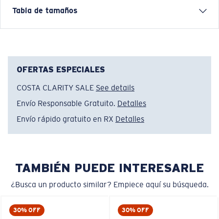
With the Costa Swells C-Mask you are expedition
Tabla de tamaños
ready!
FEATURES:
• Up to 30 UPF Sun Protection Rating
• 100% Moisture-Wicking Polyester Microfiber.
OFERTAS ESPECIALES
• Measured flat the Costa Digi C-Mask is 10” wide by
COSTA CLARITY SALE
See details
20” long
Envío Responsable Gratuito.
Detalles
• 100% Microfiber Polyester
• Tubular Knit
Envío rápido gratuito en RX
Detalles
• Machine wash cold. Line dry.
Nombre del modelo:
Costa Swells C-Mask
Artículo n.°:
MASK SWELLSB
TAMBIÉN PUEDE INTERESARLE
Color:
Azul
¿Busca un producto similar? Empiece aquí su búsqueda.
30% OFF
30% OFF