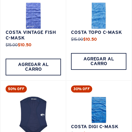
1.TOTAL TOP
COSTA VINTAGE FISH
COSTA TOPO C-MASK
WIDTH - EDGE
4.
C-MASK
$15.00
$10.50
TO EDGE
3.
CIRCUMFERENCE
$15.00
$10.50
WHEN LAID
2.
CIRCUMFERENCE
OF BOTTOM
SIZES
FLAT
LENGTH
OF TOP EDGE
EDGE
AGREGAR AL
13
CARRO
AGREGAR AL
S/M
10
1/2
22
24 1/2
CARRO
50% OFF
30% OFF
COSTA DIGI C-MASK