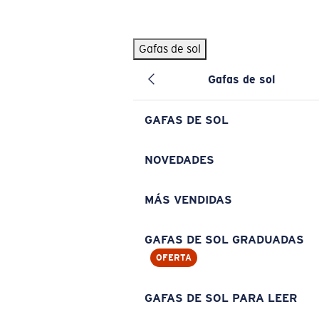
Skip to main content
Gafas de sol
BÚSQUEDAS POPULARES
Gafas de sol
Pilothouse PRO Limited Edition Pack
Exclusivo
Gafas de sol personalizadas
Nuevo
GAFAS DE SOL
Los más vendidos de gafas de sol
Gafas de sol graduadas
NOVEDADES
Novedades en gafas de sol
MÁS VENDIDAS
ENLACES ÚTILES
Lentes de recambio
GAFAS DE SOL GRADUADAS
OFERTA
Garantía y reparación
Gafas graduadas
GAFAS DE SOL PARA LEER