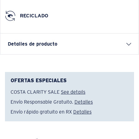
RECICLADO
Detalles de producto
SHORT SLEEVE BASS WAVES TRUCKER HAT
Nombre del modelo:
Bass Waves Trucker
OFERTAS ESPECIALES
Artículo n.°:
FQS900213-001
COSTA CLARITY SALE
See details
Color:
Negro
Envío Responsable Gratuito.
Detalles
Envío rápido gratuito en RX
Detalles