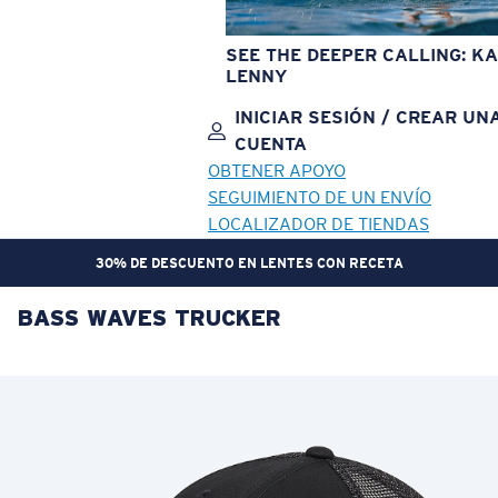
SEE THE DEEPER CALLING: KA
LENNY
INICIAR SESIÓN / CREAR UN
CUENTA
OBTENER APOYO
SEGUIMIENTO DE UN ENVÍO
LOCALIZADOR DE TIENDAS
PREPÁRATE. GANA RECOMPENSAS. | ÚNETE A CREW REWARDS
BASS WAVES TRUCKER
OBJETIVO ACTUALIZADO
¡AGREGADO AL CARRITO!
Precio:
Sin cargo
Cantidad:
Precio:
Sin cargo