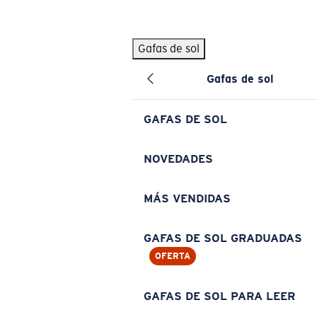
Skip to main content
Gafas de sol
BÚSQUEDAS POPULARES
Gafas de sol
Pilothouse PRO Limited Edition Pack
Exclusivo
Gafas de sol personalizadas
Nuevo
GAFAS DE SOL
Los más vendidos de gafas de sol
Gafas de sol graduadas
NOVEDADES
Novedades en gafas de sol
MÁS VENDIDAS
ENLACES ÚTILES
Lentes de recambio
GAFAS DE SOL GRADUADAS
OFERTA
Garantía y reparación
Gafas graduadas
GAFAS DE SOL PARA LEER