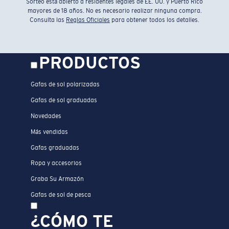
Sorteo está abierto a residentes legales de EE. UU. y Puerto Rico
mayores de 18 años. No es necesario realizar ninguna compra.
Consulta las
Reglas Oficiales
para obtener todos los detalles.
PRODUCTOS
Gafas de sol polarizadas
Gafas de sol graduadas
Novedades
Más vendidas
Gafas graduadas
Ropa y accesorios
Graba Su Armazón
Gafas de sol de pesca
¿CÓMO TE