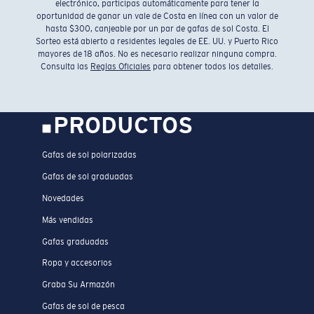
electrónico, participas automáticamente para tener la
oportunidad de ganar un vale de Costa en línea con un valor de
hasta $300, canjeable por un par de gafas de sol Costa. El
Sorteo está abierto a residentes legales de EE. UU. y Puerto Rico
mayores de 18 años. No es necesario realizar ninguna compra.
Consulta las
Reglas Oficiales
para obtener todos los detalles.
PRODUCTOS
Gafas de sol polarizadas
Gafas de sol graduadas
Novedades
Más vendidas
Gafas graduadas
Ropa y accesorios
Graba Su Armazón
Gafas de sol de pesca