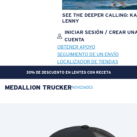
SEE THE DEEPER CALLING: KA
LENNY
INICIAR SESIÓN / CREAR UN
CUENTA
OBTENER APOYO
SEGUIMIENTO DE UN ENVÍO
LOCALIZADOR DE TIENDAS
30% DE DESCUENTO EN LENTES CON RECETA
MEDALLION TRUCKER
OBJETIVO ACTUALIZADO
¡AGREGADO AL CARRITO!
NOVEDADES
Precio:
Sin cargo
Cantidad:
Precio:
Sin cargo