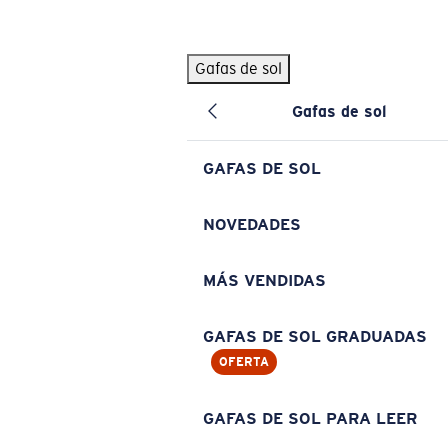
Skip to main content
Gafas de sol
BÚSQUEDAS POPULARES
Gafas de sol
Pilothouse PRO Limited Edition Pack
Exclusivo
Gafas de sol personalizadas
Nuevo
GAFAS DE SOL
Los más vendidos de gafas de sol
Gafas de sol graduadas
NOVEDADES
Novedades en gafas de sol
MÁS VENDIDAS
ENLACES ÚTILES
Lentes de recambio
GAFAS DE SOL GRADUADAS
OFERTA
Garantía y reparación
Gafas graduadas
GAFAS DE SOL PARA LEER