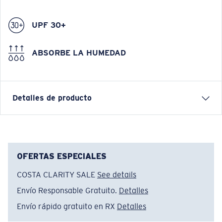
UPF 30+
ABSORBE LA HUMEDAD
Detalles de producto
GORRA DE CAMIONERO MEDALLION
Nombre del modelo:
Medallion Trucker
OFERTAS ESPECIALES
Artículo n.°:
FQS900219-001
COSTA CLARITY SALE
See details
Color:
Negro
Envío Responsable Gratuito.
Detalles
Envío rápido gratuito en RX
Detalles