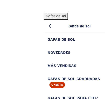
Skip to main content
Gafas de sol
BÚSQUEDAS POPULARES
Gafas de sol
Pilothouse PRO Limited Edition Pack
Exclusivo
Gafas de sol personalizadas
Nuevo
GAFAS DE SOL
Los más vendidos de gafas de sol
Gafas de sol graduadas
NOVEDADES
Novedades en gafas de sol
MÁS VENDIDAS
ENLACES ÚTILES
Lentes de recambio
GAFAS DE SOL GRADUADAS
OFERTA
Garantía y reparación
Gafas graduadas
GAFAS DE SOL PARA LEER