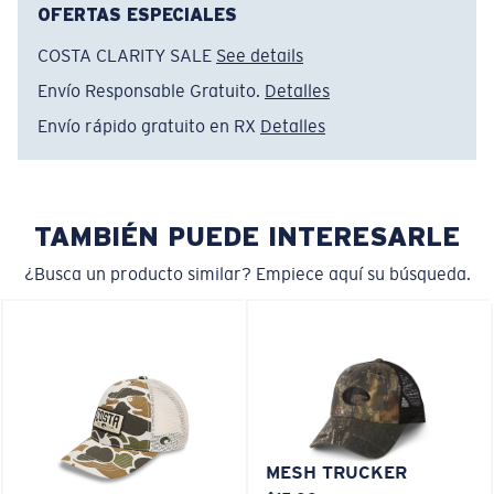
• Ajuste regular
OFERTAS ESPECIALES
• Unitalla
COSTA CLARITY SALE
See details
• Gorra tipo camionero de cinco paneles con espuma
Envío Responsable Gratuito.
Detalles
frontal
• Parche frontal con el logo
Envío rápido gratuito en RX
Detalles
• Cierre ajustable
• Inserción en el ala del sombrero hecha 100% de
materiales reciclados
TAMBIÉN PUEDE INTERESARLE
Nombre del modelo:
Hang Loose Trucker
Artículo n.°:
HA 162NV
¿Busca un producto similar? Empiece aquí su búsqueda.
Color:
Azul Marino
MESH TRUCKER