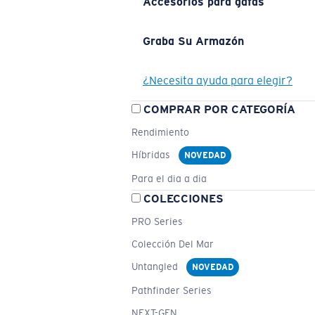
Accesorios para gafas
Graba Su Armazón
¿Necesita ayuda para elegir?
COMPRAR POR CATEGORÍA
Rendimiento
Híbridas
NOVEDAD
Para el dia a dia
COLECCIONES
PRO Series
Colección Del Mar
Untangled
NOVEDAD
Pathfinder Series
NEXT-GEN