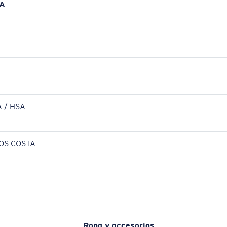
A
 / HSA
OS COSTA
Ropa y accesorios