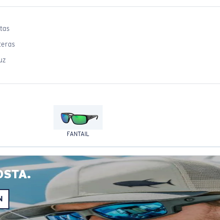
tas
teras
uz
FANTAIL
OSTA.
N