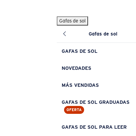
Skip to main content
Gafas de sol
BÚSQUEDAS POPULARES
Gafas de sol
Pilothouse PRO Limited Edition Pack
Exclusivo
Gafas de sol personalizadas
Nuevo
GAFAS DE SOL
Los más vendidos de gafas de sol
Gafas de sol graduadas
NOVEDADES
Novedades en gafas de sol
MÁS VENDIDAS
ENLACES ÚTILES
Lentes de recambio
GAFAS DE SOL GRADUADAS
OFERTA
Garantía y reparación
Gafas graduadas
GAFAS DE SOL PARA LEER