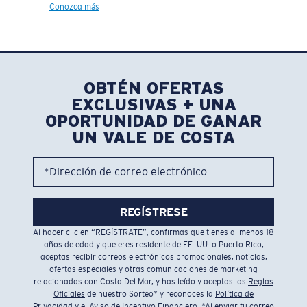
Conozca más
OBTÉN OFERTAS
EXCLUSIVAS + UNA
OPORTUNIDAD DE GANAR
UN VALE DE COSTA
*Dirección de correo electrónico
REGÍSTRESE
Al hacer clic en “REGÍSTRATE”, confirmas que tienes al menos 18
años de edad y que eres residente de EE. UU. o Puerto Rico,
aceptas recibir correos electrónicos promocionales, noticias,
ofertas especiales y otras comunicaciones de marketing
relacionadas con Costa Del Mar, y has leído y aceptas las
Reglas
Oficiales
de nuestro Sorteo* y reconoces la
Política de
Privacidad
y el
Aviso de Incentivo Financiero
. *Al enviar tu correo