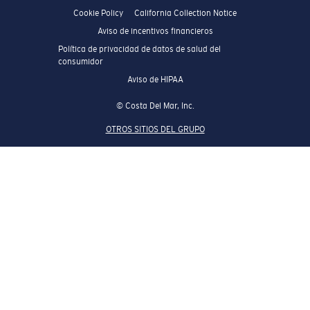
Cookie Policy
California Collection Notice
Aviso de incentivos financieros
Política de privacidad de datos de salud del
consumidor
Aviso de HIPAA
© Costa Del Mar, Inc.
OTROS SITIOS DEL GRUPO