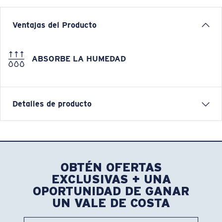
Ventajas del Producto
ABSORBE LA HUMEDAD
Detalles de producto
Morgan Flatbrim Hat
FEATURES
OBTÉN OFERTAS
• 6P structured flatbrim snapback
EXCLUSIVAS + UNA
• All over twill fabric
OPORTUNIDAD DE GANAR
• Printed front patch with Morgan graphic with
UN VALE DE COSTA
embrioidered edge
• ONESIZE