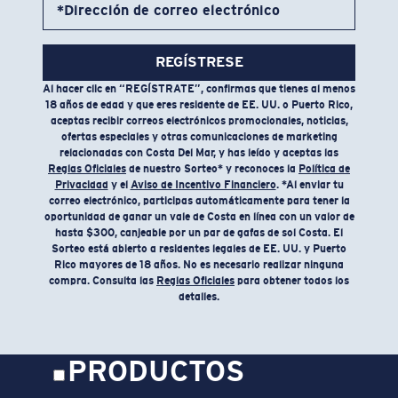
*Dirección de correo electrónico
Nombre del modelo:
Morgan Snapback
Artículo n.°:
FQS900293-473
REGÍSTRESE
Color:
Guinda
Al hacer clic en “REGÍSTRATE”, confirmas que tienes al menos
18 años de edad y que eres residente de EE. UU. o Puerto Rico,
aceptas recibir correos electrónicos promocionales, noticias,
ofertas especiales y otras comunicaciones de marketing
relacionadas con Costa Del Mar, y has leído y aceptas las
Reglas Oficiales
de nuestro Sorteo* y reconoces la
Política de
Privacidad
y el
Aviso de Incentivo Financiero
. *Al enviar tu
correo electrónico, participas automáticamente para tener la
oportunidad de ganar un vale de Costa en línea con un valor de
hasta $300, canjeable por un par de gafas de sol Costa. El
Sorteo está abierto a residentes legales de EE. UU. y Puerto
Rico mayores de 18 años. No es necesario realizar ninguna
compra. Consulta las
Reglas Oficiales
para obtener todos los
detalles.
PRODUCTOS