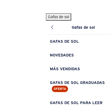
Skip to main content
Gafas de sol
BÚSQUEDAS POPULARES
Gafas de sol
Pilothouse PRO Limited Edition Pack
Exclusivo
Gafas de sol personalizadas
Nuevo
GAFAS DE SOL
Los más vendidos de gafas de sol
Gafas de sol graduadas
NOVEDADES
Novedades en gafas de sol
MÁS VENDIDAS
ENLACES ÚTILES
Lentes de recambio
GAFAS DE SOL GRADUADAS
OFERTA
Garantía y reparación
Gafas graduadas
GAFAS DE SOL PARA LEER