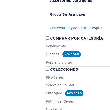
Accesorios para gafas
Graba Su Armazón
¿Necesita ayuda para elegir?
COMPRAR POR CATEGORÍA
Rendimiento
Híbridas
NOVEDAD
Para el dia a dia
COLECCIONES
PRO Series
Colección Del Mar
Untangled
NOVEDAD
Pathfinder Series
NEXT-GEN