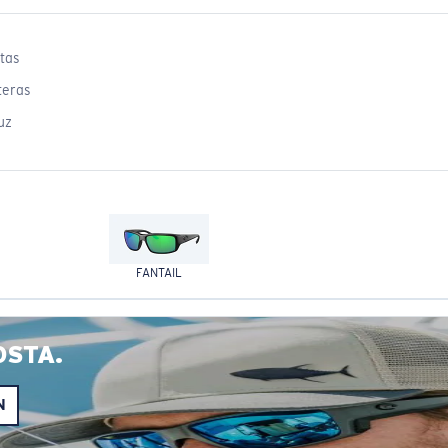
tas
teras
uz
FANTAIL
OSTA.
N