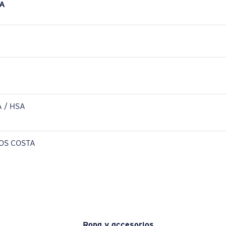
A
 / HSA
OS COSTA
Ropa y accesorios