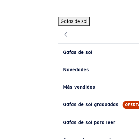
Skip to main content
Gafas de sol
BÚSQUEDAS POPULARES
Pilothouse PRO Limited Edition Pack
Exclusivo
Gafas de sol personalizadas
Nuevo
Gafas de sol
Los más vendidos de gafas de sol
Gafas de sol graduadas
Novedades
Novedades en gafas de sol
Más vendidas
ENLACES ÚTILES
Lentes de recambio
Gafas de sol graduadas
OFERT
Garantía y reparación
Gafas de sol para leer
Gafas graduadas