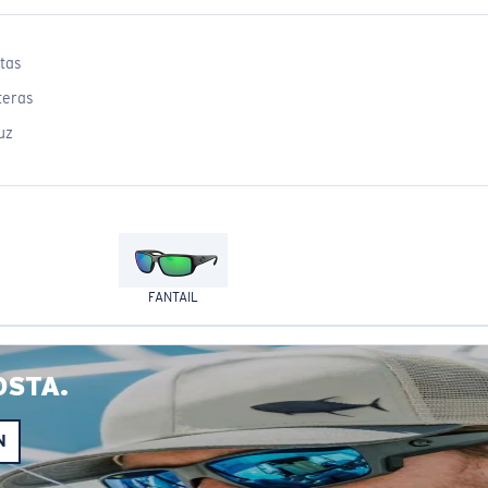
tas
teras
uz
FANTAIL
OSTA.
N