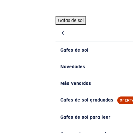
Skip to main content
Gafas de sol
BÚSQUEDAS POPULARES
Pilothouse PRO Limited Edition Pack
Exclusivo
Gafas de sol personalizadas
Nuevo
Gafas de sol
Los más vendidos de gafas de sol
Gafas de sol graduadas
Novedades
Novedades en gafas de sol
Más vendidas
ENLACES ÚTILES
Lentes de recambio
Gafas de sol graduadas
OFERT
Garantía y reparación
Gafas de sol para leer
Gafas graduadas