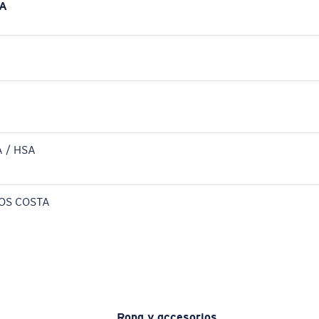
A
 / HSA
OS COSTA
Ropa y accesorios