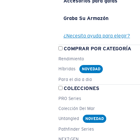
Accesorios para gafas
Graba Su Armazón
¿Necesita ayuda para elegir?
COMPRAR POR CATEGORÍA
Rendimiento
Híbridas
NOVEDAD
Para el dia a dia
COLECCIONES
PRO Series
Colección Del Mar
Untangled
NOVEDAD
Pathfinder Series
NEXT-GEN